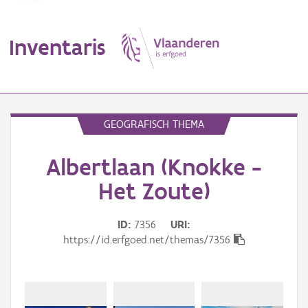
Inventaris
MENU
GEOGRAFISCH THEMA
Albertlaan (Knokke -
Erfgoedobject
Het Zoute)
Aanduidingsobject
ID
7356
URI
Waarneming
https://id.erfgoed.net/themas/7356
Thema
Gebeurtenis