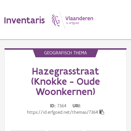
Inventaris
MENU
GEOGRAFISCH THEMA
Hazegrasstraat
Erfgoedobject
(Knokke - Oude
Aanduidingsobject
Woonkernen)
Waarneming
ID
7364
URI
Thema
https://id.erfgoed.net/themas/7364
Gebeurtenis