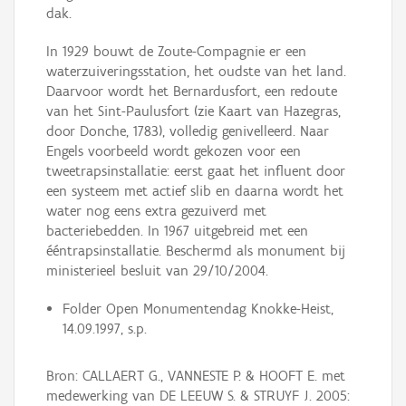
dak.
In 1929 bouwt de Zoute-Compagnie er een
waterzuiveringsstation, het oudste van het land.
Daarvoor wordt het Bernardusfort, een redoute
van het Sint-Paulusfort (zie Kaart van Hazegras,
door Donche, 1783), volledig genivelleerd. Naar
Engels voorbeeld wordt gekozen voor een
tweetrapsinstallatie: eerst gaat het influent door
een systeem met actief slib en daarna wordt het
water nog eens extra gezuiverd met
bacteriebedden. In 1967 uitgebreid met een
ééntrapsinstallatie. Beschermd als monument bij
ministerieel besluit van 29/10/2004.
Folder Open Monumentendag Knokke-Heist,
14.09.1997, s.p.
Bron: CALLAERT G., VANNESTE P. & HOOFT E. met
medewerking van DE LEEUW S. & STRUYF J. 2005: