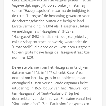
Circa 1282-1294 worden de Vagevierpolder met de
Vagevierdijk ingedijkt, oorspronkelijk heten zij
samen "Hazegraspolder", maar na de indijking is
de term "Hazegras" de benaming geworden voor
de schorrengebieden buiten dit bedijkte land.
Eerste vermelding in 1304 als "Haseghers", latere
vermeldingen als "Hazegheers" (1428) en
"Hazegarze" (1487). In dit niet bedijkte gebied zijn
enkele schapenterpen aanwezig, waaronder de
"Grote Stelle", die door de eeuwen heen uitgroeit
tot een grote hoeve langs de Hazegrasstraat (zie
nummer 120).
De eerste plannen om het Hazegras in te dijken
dateren van 1545; in 1547 schenkt Karel V een
octrooi om het Hazegras in te polderen, maar
onenigheid tussen verschillende eigenaars belet
uitvoering. In 1627, bouw van het "Nieuwe Fort
ten Hazegarse" of "Sint-Paulusfort" bij het
doortrekken van de Linie van Fontaine vanaf het
"Sint-Isabellafort"; "Sint-Paulusfort" opgetrokken