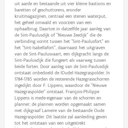
uit aarde en bestaande uit vier kleine bastions en
baretten of geschuttorens, eronder
kruitmagazijnen, centraal een stenen waterput,
het geheel omwald en voorzien van een
ophaalbrug. Daartoe in datzelfde jaar aanleg van
de Sint-Paulusdijk of "Nieuwe Zeedijk" die de
verbinding vormt tussen het "Sint-Paulusfort" en
het "Sint-Isabellafort", daarnaast het uitgraven
van de Sint-Paulusvaart, een dijkgracht langs de
Sint-Paulusdijk die fungeert als vaarweg tussen
beide forten. Door aanleg van de Sint-Paulusdijk
ontstaat onbedoeld de (Oude) Hazegraspolder. In
1784-1785 worden de resterende Hazegrasschorren
ingedijkt door F. Lippens, waardoor de "Nieuwe
Hazegraspolder" ontstaat. François-Philippe
Lippens is mede-eigenaar van de schorren en
planner; de plannen worden opgemaakt samen
met dijkgraaf Lameire van de bestaande Oude
Hazegraspolder. Dit laatste zal aanleiding geven
tot het ontstaan van een uitgestrekt