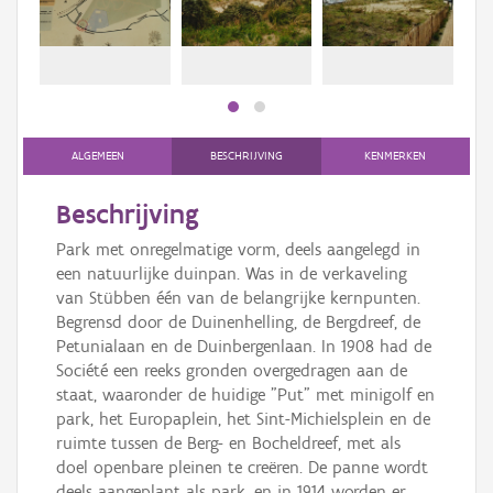
Persoon of collectief
Downloads
Hergebruik
Aanmelden
ALGEMEEN
BESCHRIJVING
KENMERKEN
Beschrijving
Park met onregelmatige vorm, deels aangelegd in
een natuurlijke duinpan. Was in de verkaveling
van Stübben één van de belangrijke kernpunten.
Begrensd door de Duinenhelling, de Bergdreef, de
Petunialaan en de Duinbergenlaan. In 1908 had de
Société een reeks gronden overgedragen aan de
staat, waaronder de huidige "Put" met minigolf en
park, het Europaplein, het Sint-Michielsplein en de
ruimte tussen de Berg- en Bocheldreef, met als
doel openbare pleinen te creëren. De panne wordt
deels aangeplant als park, en in 1914 worden er