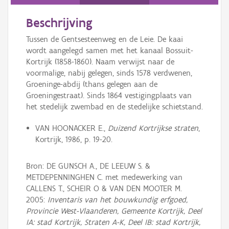
Persoon of collectief
Beschrijving
Downloads
Tussen de Gentsesteenweg en de Leie. De kaai
Hergebruik
wordt aangelegd samen met het kanaal Bossuit-
Kortrijk (1858-1860). Naam verwijst naar de
Aanmelden
voormalige, nabij gelegen, sinds 1578 verdwenen,
Groeninge-abdij (thans gelegen aan de
Groeningestraat). Sinds 1864 vestigingplaats van
het stedelijk zwembad en de stedelijke schietstand.
VAN HOONACKER E.,
Duizend Kortrijkse straten
,
Kortrijk, 1986, p. 19-20.
Bron: DE GUNSCH A., DE LEEUW S. &
METDEPENNINGHEN C. met medewerking van
CALLENS T., SCHEIR O & VAN DEN MOOTER M.
2005:
Inventaris van het bouwkundig erfgoed,
Provincie West-Vlaanderen, Gemeente Kortrijk, Deel
IA: stad Kortrijk, Straten A-K, Deel IB: stad Kortrijk,