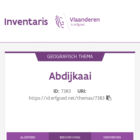
Inventaris
MENU
GEOGRAFISCH THEMA
Abdijkaai
Erfgoedobject
Aanduidingsobject
ID
7383
URI
https://id.erfgoed.net/themas/7383
Waarneming
Thema
Gebeurtenis
ALGEMEEN
BESCHRIJVING
KENMERKEN