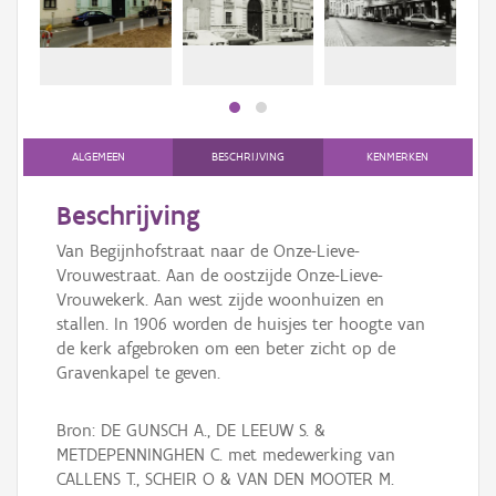
bee
Persoon of collectief
bee
Downloads
Hergebruik
Aanmelden
ALGEMEEN
BESCHRIJVING
KENMERKEN
Beschrijving
Van Begijnhofstraat naar de Onze-Lieve-
Vrouwestraat. Aan de oostzijde Onze-Lieve-
Vrouwekerk. Aan west zijde woonhuizen en
stallen. In 1906 worden de huisjes ter hoogte van
de kerk afgebroken om een beter zicht op de
Gravenkapel te geven.
Bron: DE GUNSCH A., DE LEEUW S. &
METDEPENNINGHEN C. met medewerking van
CALLENS T., SCHEIR O & VAN DEN MOOTER M.