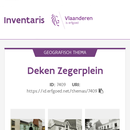
Inventaris
MENU
GEOGRAFISCH THEMA
Deken Zegerplein
Erfgoedobject
Aanduidingsobject
ID
7409
URI
https://id.erfgoed.net/themas/7409
Waarneming
Thema
Gebeurtenis
Beki