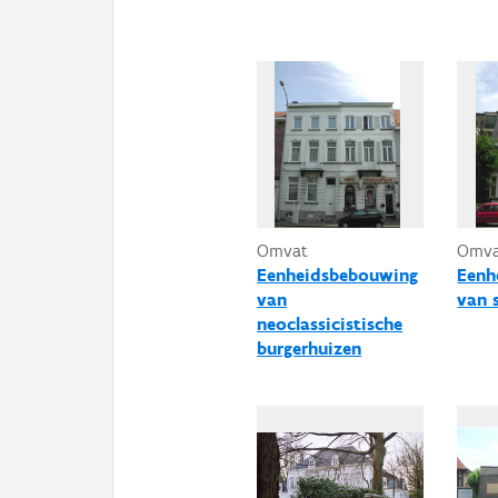
Omvat
Omv
Eenheidsbebouwing
Eenh
van
van 
neoclassicistische
burgerhuizen