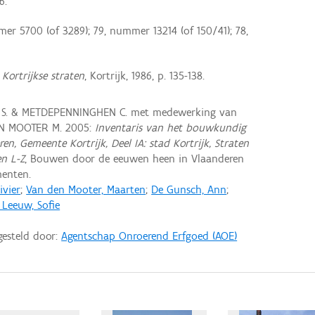
6.
mer 5700 (of 3289); 79, nummer 13214 (of 150/41); 78,
Kortrijkse straten
, Kortrijk, 1986, p. 135-138.
 S. & METDEPENNINGHEN C. met medewerking van
EN MOOTER M. 2005:
Inventaris van het bouwkundig
en, Gemeente Kortrijk, Deel IA: stad Kortrijk, Straten
en L-Z
, Bouwen door de eeuwen heen in Vlaanderen
enten.
ivier
;
Van den Mooter, Maarten
;
De Gunsch, Ann
;
 Leeuw, Sofie
gesteld door:
Agentschap Onroerend Erfgoed (AOE)