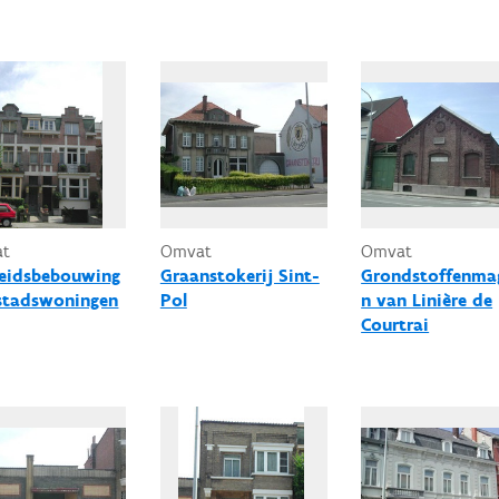
at
Omvat
Omvat
eidsbebouwing
Graanstokerij Sint-
Grondstoffenma
stadswoningen
Pol
n van Linière de
Courtrai