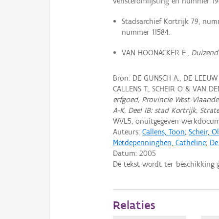
vensteromlijsting en nummer 19
Stadsarchief Kortrijk 79, num
nummer 11584.
VAN HOONACKER E.,
Duizend 
Bron: DE GUNSCH A., DE LEEUW
CALLENS T., SCHEIR O & VAN D
erfgoed, Provincie West-Vlaander
A-K, Deel IB: stad Kortrijk, Strat
WVL5, onuitgegeven werkdocum
Auteurs:
Callens, Toon
;
Scheir, Ol
Metdepenninghen, Catheline
;
De
Datum:
2005
De tekst wordt ter beschikking 
Relaties