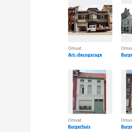
Omvat
Omv
Art-decogarage
Burg
Omvat
Omv
Burgerhuis
Burg