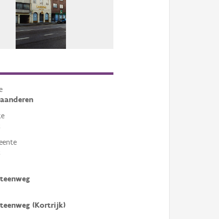
e
laanderen
te
k
eente
k
steenweg
teenweg (Kortrijk)