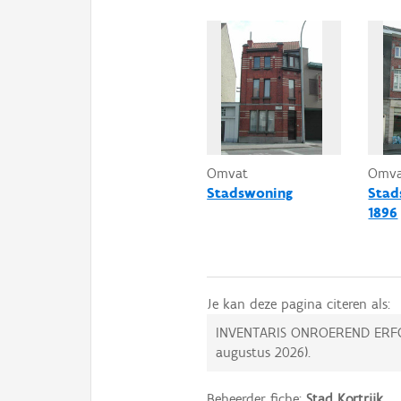
Omvat
Omv
Stadswoning
Stad
1896
Je kan deze pagina citeren als:
INVENTARIS ONROEREND ERF
augustus 2026
).
Beheerder fiche:
Stad Kortrijk