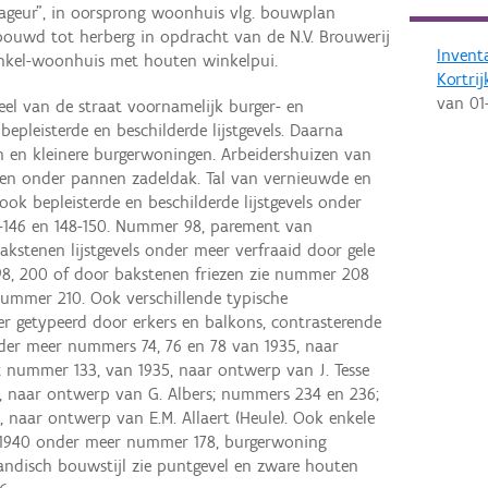
ageur", in oorsprong woonhuis vlg. bouwplan
bouwd tot herberg in opdracht van de N.V. Brouwerij
Invent
nkel-woonhuis met houten winkelpui.
Kortrij
van
01
eel van de straat voornamelijk burger- en
epleisterde en beschilderde lijstgevels. Daarna
 en kleinere burgerwoningen. Arbeidershuizen van
en onder pannen zadeldak. Tal van vernieuwde en
ok bepleisterde en beschilderde lijstgevels onder
-146 en 148-150. Nummer 98, parement van
kstenen lijstgevels onder meer verfraaid door gele
198, 200 of door bakstenen friezen zie nummer 208
ummer 210. Ook verschillende typische
 getypeerd door erkers en balkons, contrasterende
nder meer nummers 74, 76 en 78 van 1935, naar
 nummer 133, van 1935, naar ontwerp van J. Tesse
7, naar ontwerp van G. Albers; nummers 234 en 236;
, naar ontwerp van E.M. Allaert (Heule). Ook enkele
n 1940 onder meer nummer 178, burgerwoning
andisch bouwstijl zie puntgevel en zware houten