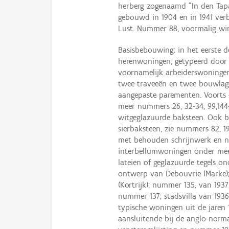
herberg zogenaamd "In den Tap
gebouwd in 1904 en in 1941 ver
Lust. Nummer 88, voormalig wi
Basisbebouwing: in het eerste d
herenwoningen, getypeerd door b
voornamelijk arbeiderswoningen
twee traveeën en twee bouwlag
aangepaste parementen. Voorts o
meer nummers 26, 32-34, 99,144
witgeglazuurde baksteen. Ook ba
sierbaksteen, zie nummers 82, 
met behouden schrijnwerk en n
interbellumwoningen onder meer
lateien of geglazuurde tegels o
ontwerp van Debouvrie (Marke);
(Kortrijk); nummer 135, van 193
nummer 137; stadsvilla van 1936
typische woningen uit de jare
aansluitende bij de anglo-norm