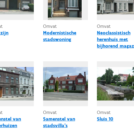
at
Omvat
Omvat
zijn
Modernistische
Neoclassistisch
stadswoning
herenhuis met
bijhorend magaz
at
Omvat
Omvat
nstel van
Samenstel van
Sluis 10
erhuizen
stadsvilla's