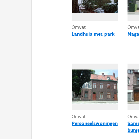
Omvat
Omv
Landhuis met park
Maga
Omvat
Omv
Personeelswoningen
Same
burg