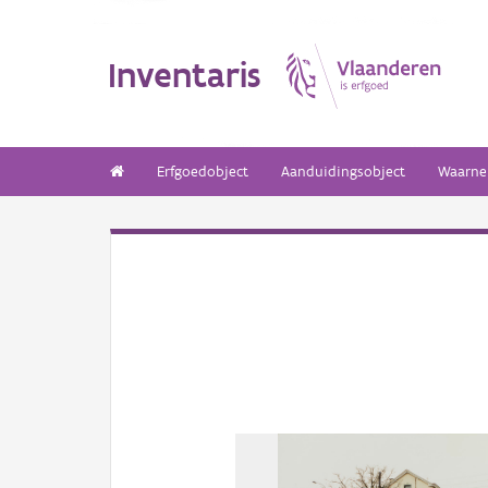
Inventaris
Erfgoedobject
Aanduidingsobject
Waarne