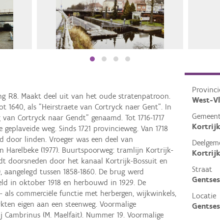
Provinci
ng R8. Maakt deel uit van het oude stratenpatroon.
West-V
t 1640, als "Heirstraete van Cortryck naer Gent". In
Gemeen
 van Cortryck naar Gendt" genaamd. Tot 1716-1717
Kortrij
 geplaveide weg. Sinds 1721 provincieweg. Van 1718
 door linden. Vroeger was een deel van
Deelgem
Harelbeke (1977). Buurtspoorweg: tramlijn Kortrijk-
Kortrij
rdt doorsneden door het kanaal Kortrijk-Bossuit en
Straat
), aangelegd tussen 1858-1860. De brug werd
Gentse
eld in oktober 1918 en herbouwd in 1929. De
 als commerciële functie met herbergen, wijkwinkels,
Locatie
rkten eigen aan een steenweg. Voormalige
Gentses
j Cambrinus (M. Maelfait). Nummer 19. Voormalige