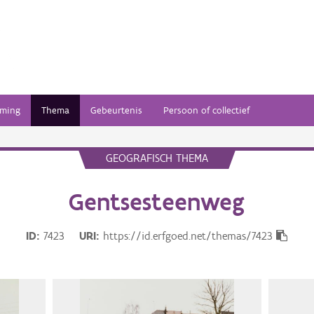
ming
Thema
Gebeurtenis
Persoon of collectief
GEOGRAFISCH THEMA
Gentsesteenweg
ID
7423
URI
https://id.erfgoed.net/themas/7423