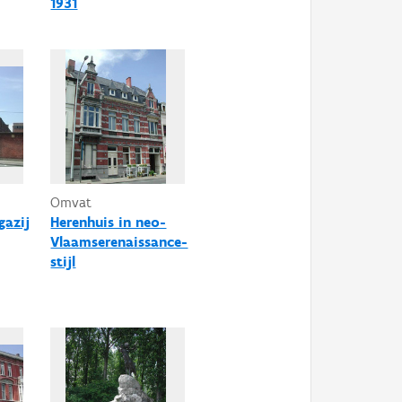
1931
Omvat
gazij
Herenhuis in neo-
Vlaamserenaissance-
stijl