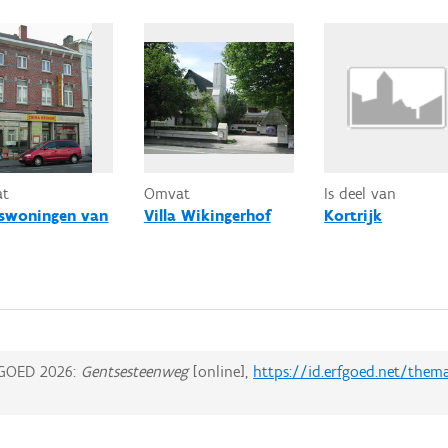
at
Omvat
Is deel van
swoningen van
Villa Wikingerhof
Kortrijk
GOED 2026:
Gentsesteenweg
[online],
https://id.erfgoed.net/them