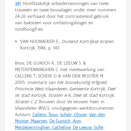
38
). Hoofdzakelijk arbeiderswoningen van twee
traveeën en twee bouwlagen onder meer nummers
24-26 verfraaid door het contrasterend gebruik
van baksteen voor ontlastingsbogen en
rondboogfries.
VAN HOONACKER E.,
Duizend Kortrijkse straten
,
Kortrijk, 1986, p. 143.
Bron: DE GUNSCH A., DE LEEUW S. &
METDEPENNINGHEN C. met medewerking van
CALLENS T., SCHEIR O & VAN DEN MOOTER M.
2005:
Inventaris van het bouwkundig erfgoed,
Provincie West-Vlaanderen, Gemeente Kortrijk, Deel
IA: stad Kortrijk, Straten A-K, Deel IB: stad Kortrijk,
Straten L-Z
, Bouwen door de eeuwen heen in
Vlaanderen WVL5, onuitgegeven werkdocumenten.
Auteurs:
Callens, Toon
;
Scheir, Olivier
;
Van den
Mooter, Maarten
;
De Gunsch, Ann
;
Metdepenninghen, Catheline
;
De Leeuw, Sofie