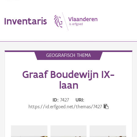
Inventaris
MENU
GEOGRAFISCH THEMA
Graaf Boudewijn IX-
Erfgoedobject
laan
Aanduidingsobject
ID
7427
URI
Waarneming
https://id.erfgoed.net/themas/7427
Thema
Gebeurtenis