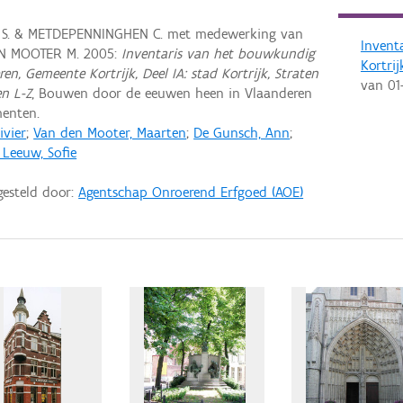
 S. & METDEPENNINGHEN C. met medewerking van
Invent
EN MOOTER M. 2005:
Inventaris van het bouwkundig
Kortrij
en, Gemeente Kortrijk, Deel IA: stad Kortrijk, Straten
van
01
en L-Z
, Bouwen door de eeuwen heen in Vlaanderen
enten.
ivier
;
Van den Mooter, Maarten
;
De Gunsch, Ann
;
 Leeuw, Sofie
gesteld door:
Agentschap Onroerend Erfgoed (AOE)