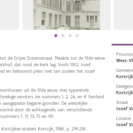
Provinci
tot de Grijze Zustersstraat. Maakte tot de 19de eeuw
West-V
erkhof, dat rond de kerk lag. Sinds 1902 Jozef
Gemeen
eid en beboomd plein met ten zuiden het Jozef
Kortrij
Deelgem
woonhuizen uit de 19de eeuw, met typerende
Kortrij
hthoekige vensters zie nummers 1, 2, 2a, en 4. Eenheid
Straat
aangepaste begane gronden. De westelijke
Jozef V
vormd door de achtergevels van verschillende
ummers 7, 11, 13, 15 en 19).
Locatie
Jozef V
Kortrijkse straten
, Kortrijk, 1986, p. 214-216.