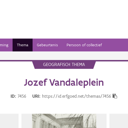
ming
Thema
Gebeurtenis
Persoon of collectief
GEOGRAFISCH THEMA
Jozef Vandaleplein
ID
7456
URI
https://id.erfgoed.net/themas/7456