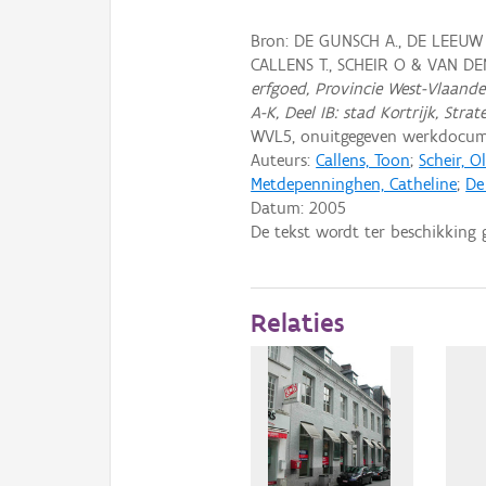
Bron: DE GUNSCH A., DE LEEUW
CALLENS T., SCHEIR O & VAN D
erfgoed, Provincie West-Vlaander
A-K, Deel IB: stad Kortrijk, Strat
WVL5, onuitgegeven werkdocum
Auteurs:
Callens, Toon
;
Scheir, Ol
Metdepenninghen, Catheline
;
De
Datum:
2005
De tekst wordt ter beschikking 
Relaties