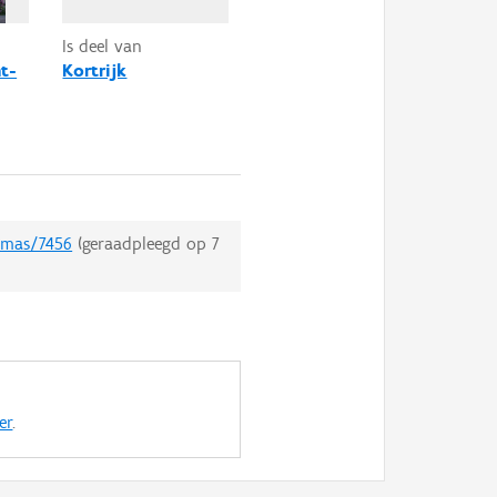
Is deel van
t-
Kortrijk
hemas/7456
(geraadpleegd op
7
er
.