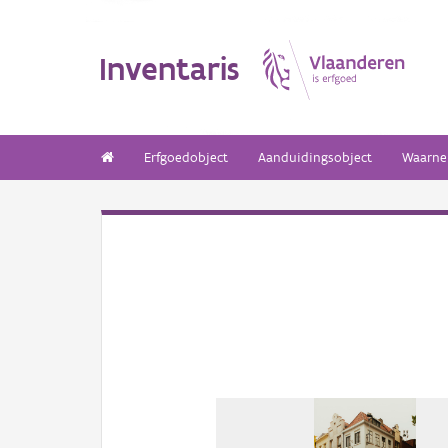
Inventaris
Erfgoedobject
Aanduidingsobject
Waarne