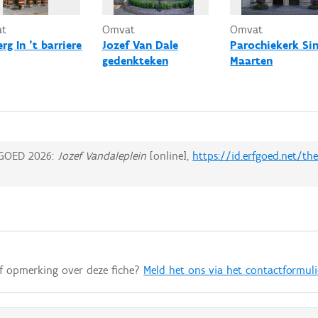
at
Omvat
Omvat
rg In 't barriere
Jozef Van Dale
Parochiekerk Sin
gedenkteken
Maarten
GOED 2026:
Jozef Vandaleplein
[online],
https://id.erfgoed.net/t
of opmerking over deze fiche?
Meld het ons via het contactformuli