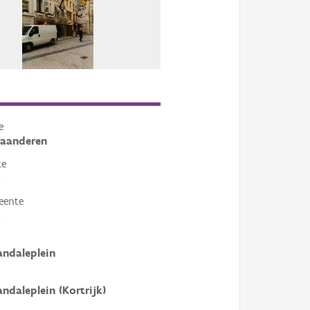
e
laanderen
te
k
eente
k
andaleplein
andaleplein (Kortrijk)