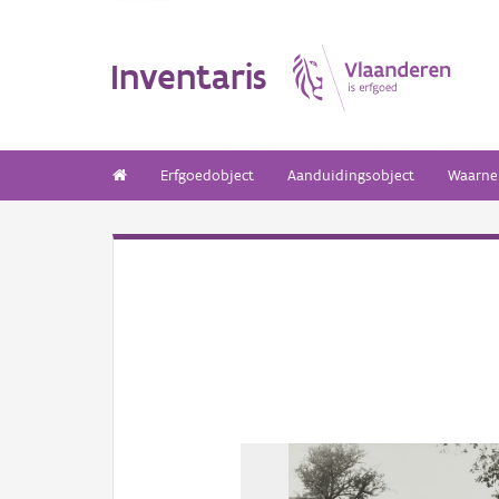
Inventaris
Erfgoedobject
Aanduidingsobject
Waarne