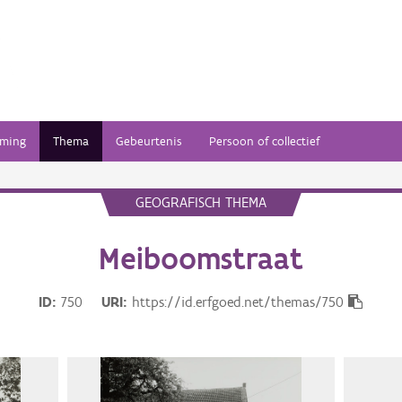
ming
Thema
Gebeurtenis
Persoon of collectief
GEOGRAFISCH THEMA
Meiboomstraat
ID
750
URI
https://id.erfgoed.net/themas/750