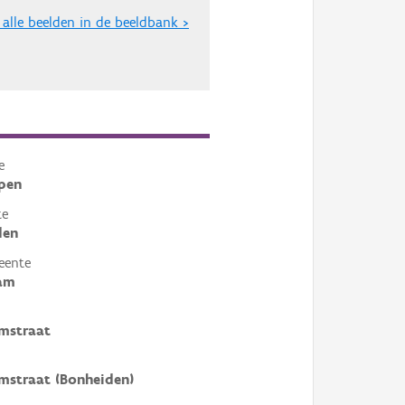
 alle beelden in de beeldbank >
e
pen
te
den
eente
am
mstraat
mstraat (Bonheiden)