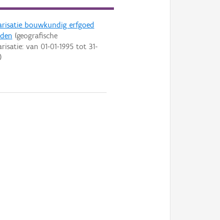
arisatie bouwkundig erfgoed
iden
(geografische
arisatie: van
01-01-1995
tot
31-
)