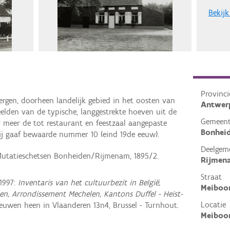
Bekijk
Provinci
ergen, doorheen landelijk gebied in het oosten van
Antwer
elden van de typische, langgestrekte hoeven uit de
Gemeen
 meer de tot restaurant en feestzaal aangepaste
Bonhei
ij gaaf bewaarde nummer 10 (eind 19de eeuw).
Deelgem
Mutatieschetsen Bonheiden/Rijmenam, 1895/2.
Rijmen
Straat
1997:
Inventaris van het cultuurbezit in België,
Meiboo
en, Arrondissement Mechelen, Kantons Duffel - Heist-
Locatie
euwen heen in Vlaanderen 13n4, Brussel - Turnhout.
Meiboo