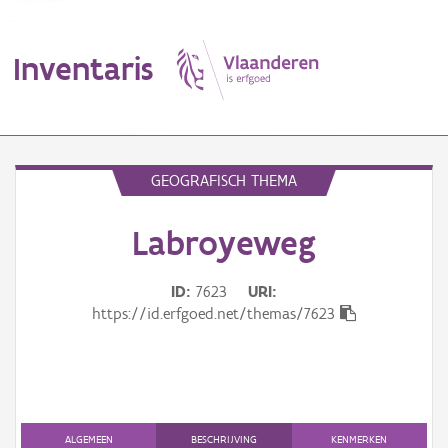
Inventaris
MENU
GEOGRAFISCH THEMA
Labroyeweg
Erfgoedobject
Aanduidingsobject
ID
7623
URI
https://id.erfgoed.net/themas/7623
Waarneming
Thema
Gebeurtenis
ALGEMEEN
BESCHRIJVING
KENMERKEN