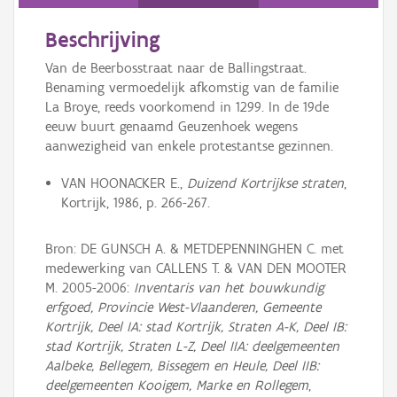
Persoon of collectief
Beschrijving
Downloads
Van de Beerbosstraat naar de Ballingstraat.
Hergebruik
Benaming vermoedelijk afkomstig van de familie
La Broye, reeds voorkomend in 1299. In de 19de
Aanmelden
eeuw buurt genaamd Geuzenhoek wegens
aanwezigheid van enkele protestantse gezinnen.
VAN HOONACKER E.,
Duizend Kortrijkse straten
,
Kortrijk, 1986, p. 266-267.
Bron: DE GUNSCH A. & METDEPENNINGHEN C. met
medewerking van CALLENS T. & VAN DEN MOOTER
M. 2005-2006:
Inventaris van het bouwkundig
erfgoed, Provincie West-Vlaanderen, Gemeente
Kortrijk, Deel IA: stad Kortrijk, Straten A-K, Deel IB:
stad Kortrijk, Straten L-Z, Deel IIA: deelgemeenten
Aalbeke, Bellegem, Bissegem en Heule, Deel IIB:
deelgemeenten Kooigem, Marke en Rollegem
,