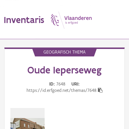
Inventaris
MENU
GEOGRAFISCH THEMA
Oude Ieperseweg
Erfgoedobject
Aanduidingsobject
ID
7648
URI
https://id.erfgoed.net/themas/7648
Waarneming
Thema
Gebeurtenis