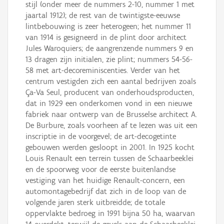
stijl (onder meer de nummers 2-10, nummer 1 met
jaartal 1912); de rest van de twintigste-eeuwse
lintbebouwing is zeer heterogeen; het nummer 11
van 1914 is gesigneerd in de plint door architect
Jules Waroquiers; de aangrenzende nummers 9 en
13 dragen zijn initialen, zie plint; nummers 54-56-
58 met art-decoreminiscenties. Verder van het
centrum vestigden zich een aantal bedrijven zoals
Ça-Va Seul, producent van onderhoudsproducten,
dat in 1929 een onderkomen vond in een nieuwe
fabriek naar ontwerp van de Brusselse architect A.
De Burbure, zoals voorheen af te lezen was uit een
inscriptie in de voorgevel; de art-decogetinte
gebouwen werden gesloopt in 2001. In 1925 kocht
Louis Renault een terrein tussen de Schaarbeeklei
en de spoorweg voor de eerste buitenlandse
vestiging van het huidige Renault-concern, een
automontagebedrijf dat zich in de loop van de
volgende jaren sterk uitbreidde; de totale
oppervlakte bedroeg in 1991 bijna 50 ha, waarvan