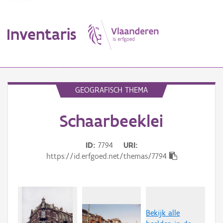
Inventaris
MENU
GEOGRAFISCH THEMA
Schaarbeeklei
Erfgoedobject
Aanduidingsobject
ID
7794
URI
https://id.erfgoed.net/themas/7794
Waarneming
Thema
Gebeurtenis
Bekijk alle