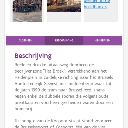
beelden in de
Persoon of collectief
beeldbank >
Downloads
Hergebruik
Aanmelden
ALGEMEEN
BESCHRIJVING
KENMERKEN
Beschrijving
Brede en drukke uitvalsweg doorheen de
bedrijvenzone "Het Broek", vertrekkend aan het
Heldenplein in zuidelijke richting naar het Brussels
Hoofdstedelijk Gewest, met middenberm waar tot
de jaren 1990 de tram naar Brussel reed; thans
resten enkel de dubbele sporen die volgens oude
prentkaarten voorheen gescheiden waren door een
bomenrij.
Ter hoogte van de Koepoortstraat stond voorheen
de Brusselsepoort of Koepoort, één van de vier