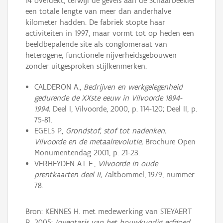
14 overdekt, terwijl de gevels aan de Schaarbeeklei
een totale lengte van meer dan anderhalve
kilometer hadden. De fabriek stopte haar
activiteiten in 1997, maar vormt tot op heden een
beeldbepalende site als conglomeraat van
heterogene, functionele nijverheidsgebouwen
zonder uitgesproken stijlkenmerken.
CALDERON A.,
Bedrijven en werkgelegenheid
gedurende de XXste eeuw in Vilvoorde 1894-
1994.
Deel I, Vilvoorde, 2000, p. 114-120; Deel II, p.
75-81.
EGELS P.,
Grondstof, stof tot nadenken.
Vilvoorde en de metaalrevolutie,
Brochure Open
Monumentendag 2001, p. 21-23.
VERHEYDEN A.L.E.,
Vilvoorde in oude
prentkaarten deel II,
Zaltbommel, 1979, nummer
78.
Bron: KENNES H. met medewerking van STEYAERT
R. 2005:
Inventaris van het bouwkundig erfgoed,