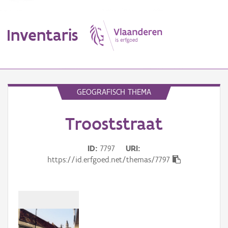
Inventaris
MENU
GEOGRAFISCH THEMA
Trooststraat
Erfgoedobject
Aanduidingsobject
ID
7797
URI
https://id.erfgoed.net/themas/7797
Waarneming
Thema
Gebeurtenis