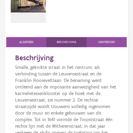
Persoon of collectief
Downloads
Hergebruik
Aanmelden
ALGEMEEN
BESCHRIJVING
KENMERKEN
Beschrijving
Smalle, geknikte straat in het centrum, als
verbinding tussen de Leuvensestraat en de
Franklin Rooseveltlaan. De benaming werd
ontleend aan de imposante aanwezigheid van het
karmelietessenklooster op de hoek met de
Leuvensestraat, zie nummer 2. De rechtse
straatzijde wordt trouwens volledig ingenomen
door de muur en enkele gebouwen van dit
complex. Tot in 1641 vormde de Trooststraat één
rechte lijn met de Witherenstraat; in dat jaar
verkreeg de abdis immers de toelating om het