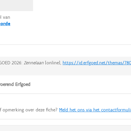
el van
oorde
GOED 2026:
Zennelaan
[online],
https://id.erfgoed.net/themas/78
oerend Erfgoed
of opmerking over deze fiche?
Meld het ons via het contactformuli