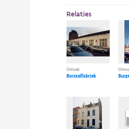
Relaties
Omvat
Omv
Borstelfabriek
Burg