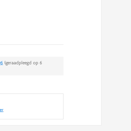
06
(geraadpleegd op
6
er
.