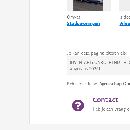
Omvat
Is de
Stadswoningen
Vilv
Je kan deze pagina citeren als:
INVENTARIS ONROEREND ERF
augustus 2026
).
Beheerder fiche:
Agentschap Onr
Contact
Heb je een vraag 