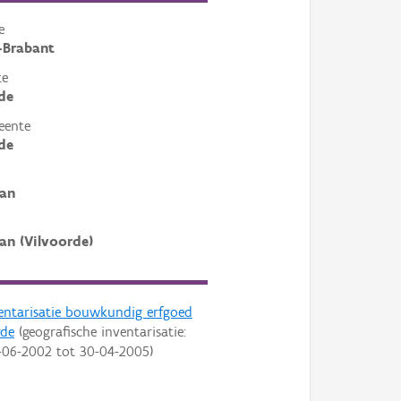
e
-Brabant
te
de
eente
de
aan
an (Vilvoorde)
entarisatie bouwkundig erfgoed
rde
(geografische inventarisatie:
-06-2002
tot
30-04-2005
)