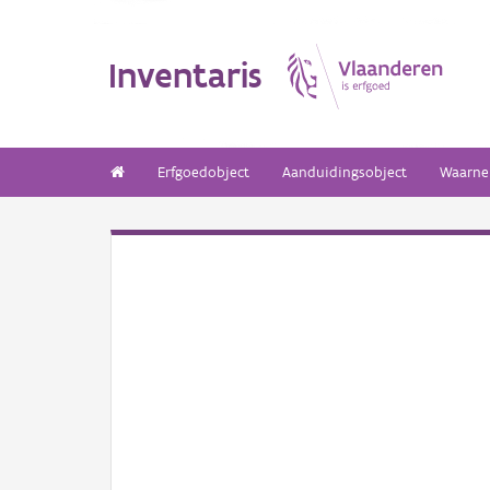
Inventaris
Erfgoedobject
Aanduidingsobject
Waarne