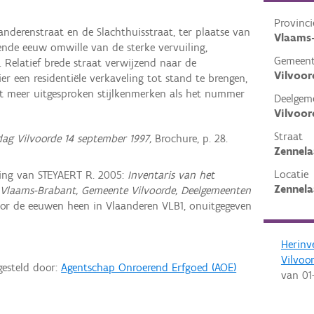
Provinci
anderenstraat en de Slachthuisstraat, ter plaatse van
Vlaams
ende eeuw omwille van de sterke vervuiling,
Gemeen
 Relatief brede straat verwijzend naar de
Vilvoor
er een residentiële verkaveling tot stand te brengen,
et meer uitgesproken stijlkenmerken als het nummer
Deelgem
Vilvoor
Straat
 Vilvoorde 14 september 1997,
Brochure, p. 28.
Zennel
Locatie
ing van STEYAERT R. 2005:
Inventaris van het
Zennela
 Vlaams-Brabant, Gemeente Vilvoorde, Deelgemeenten
or de eeuwen heen in Vlaanderen VLB1, onuitgegeven
Herinv
Vilvoo
gesteld door:
Agentschap Onroerend Erfgoed (AOE)
van
01