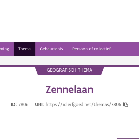
ming
Thema
Gebeurtenis
Persoon of collectief
GEOGRAFISCH THEMA
Zennelaan
ID
7806
URI
https://id.erfgoed.net/themas/7806