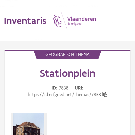
Inventaris
MENU
GEOGRAFISCH THEMA
Stationplein
Erfgoedobject
Aanduidingsobject
ID
7838
URI
https://id.erfgoed.net/themas/7838
Waarneming
Thema
Gebeurtenis