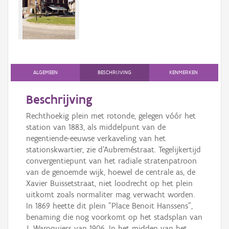
Persoon of collectief
Downloads
Hergebruik
Aanmelden
ALGEMEEN
BESCHRIJVING
KENMERKEN
Beschrijving
Rechthoekig plein met rotonde, gelegen vóór het
station van 1883, als middelpunt van de
negentiende-eeuwse verkaveling van het
stationskwartier, zie d’Aubreméstraat. Tegelijkertijd
convergentiepunt van het radiale stratenpatroon
van de genoemde wijk, hoewel de centrale as, de
Xavier Buissetstraat, niet loodrecht op het plein
uitkomt zoals normaliter mag verwacht worden.
In 1869 heette dit plein "Place Benoit Hanssens",
benaming die nog voorkomt op het stadsplan van
J. Waroquiers van 1906. In het midden van het