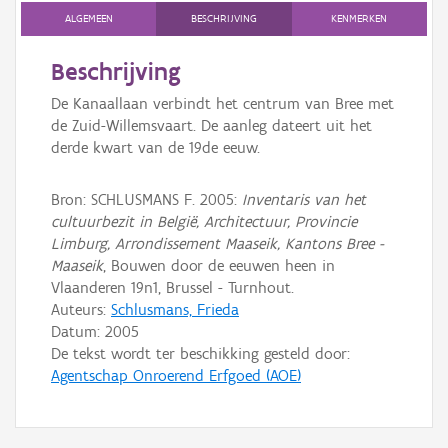
ALGEMEEN
BESCHRIJVING
KENMERKEN
Persoon of collectief
Beschrijving
Downloads
De Kanaallaan verbindt het centrum van Bree met
Hergebruik
de Zuid-Willemsvaart. De aanleg dateert uit het
derde kwart van de 19de eeuw.
Aanmelden
Bron: SCHLUSMANS F. 2005:
Inventaris van het
cultuurbezit in België, Architectuur, Provincie
Limburg, Arrondissement Maaseik, Kantons Bree -
Maaseik
, Bouwen door de eeuwen heen in
Vlaanderen 19n1, Brussel - Turnhout.
Auteurs:
Schlusmans, Frieda
Datum:
2005
De tekst wordt ter beschikking gesteld door:
Agentschap Onroerend Erfgoed (AOE)