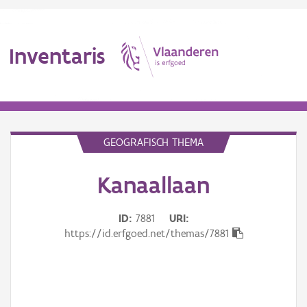
Inventaris
MENU
GEOGRAFISCH THEMA
Kanaallaan
Erfgoedobject
Aanduidingsobject
ID
7881
URI
https://id.erfgoed.net/themas/7881
Waarneming
Thema
Gebeurtenis