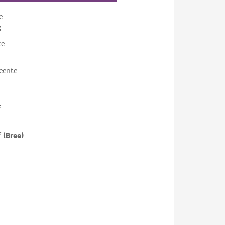
e
g
te
eente
f
 (Bree)