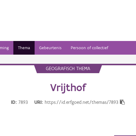
ming
Thema
Gebeurtenis
Persoon of collectief
GEOGRAFISCH THEMA
Vrijthof
ID
7893
URI
https://id.erfgoed.net/themas/7893