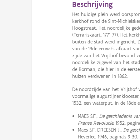
Beschrijving
Het huidige plein werd oorspro
kerkhof rond de Sint-Michielske
Hoogstraat. Het noordelijke ge
(Ferrariskaart, 1771-77). Het ke
buiten de stad werd ingericht.
van de 19de eeuw (stafkaart van
zijde van het Vrijthof bevond zi
noordelijke zijgevel van het st
de Borman, die hier in de eerste
huizen verdwenen in 1862.
De noordzijde van het Vrijthof
voormalige augustijnenklooster, 
1532, een waterput, in de 18de
MAES S.F.,
De geschiedenis va
Franse Revolutie,
1952, pagin
Maes S.F.-DREESEN J.,
De gesc
Heverlee, 1946, pagina's 9-30.