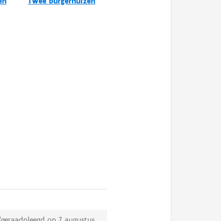
en
Twee burgerhuizen
(geraadpleegd op
7 augustus