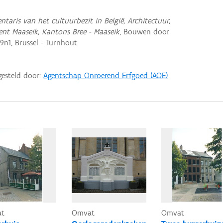
entaris van het cultuurbezit in België, Architectuur,
ent Maaseik, Kantons Bree - Maaseik
, Bouwen door
n1, Brussel - Turnhout.
gesteld door:
Agentschap Onroerend Erfgoed (AOE)
at
Omvat
Omvat