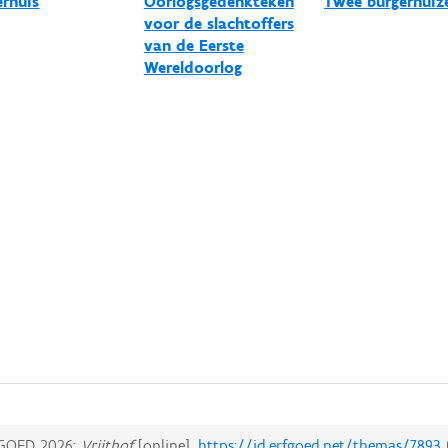
erhuis
Oorlogsgedenkteken
Twee burgerhuiz
voor de slachtoffers
van de Eerste
Wereldoorlog
GOED 2026:
Vrijthof
[online],
https://id.erfgoed.net/themas/7893