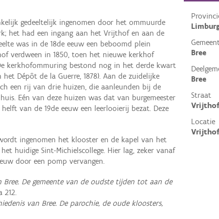
Provinci
nkelijk gedeeltelijk ingenomen door het ommuurde
Limbur
rk; het had een ingang aan het Vrijthof en aan de
Gemeen
deelte was in de 18de eeuw een beboomd plein
Bree
rkhof verdween in 1850, toen het nieuwe kerkhof
 De kerkhofommuring bestond nog in het derde kwart
Deelgem
 het Dépôt de la Guerre, 1878). Aan de zuidelijke
Bree
ch een rij van drie huizen, die aanleunden bij de
Straat
adhuis. Eén van deze huizen was dat van burgemeester
Vrijtho
 helft van de 19de eeuw een leerlooierij bezat. Deze
Locatie
Vrijthof
 wordt ingenomen het klooster en de kapel van het
het huidige Sint-Michielscollege. Hier lag, zeker vanaf
 eeuw door een pomp vervangen.
n Bree. De gemeente van de oudste tijden tot aan de
a 212.
hiedenis van Bree. De parochie, de oude kloosters,