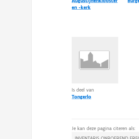
Augustijnenklooster
Burg
en -kerk
Is deel van
Tongerlo
Je kan deze pagina citeren als:
INVENTARIS ONROEREND ERF