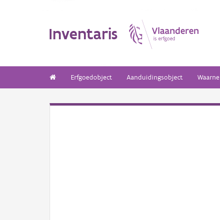
Inventaris
Erfgoedobject
Aanduidingsobject
Waarne