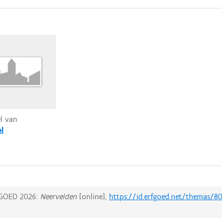
el van
el
GOED 2026:
Neervelden
[online],
https://id.erfgoed.net/themas/8