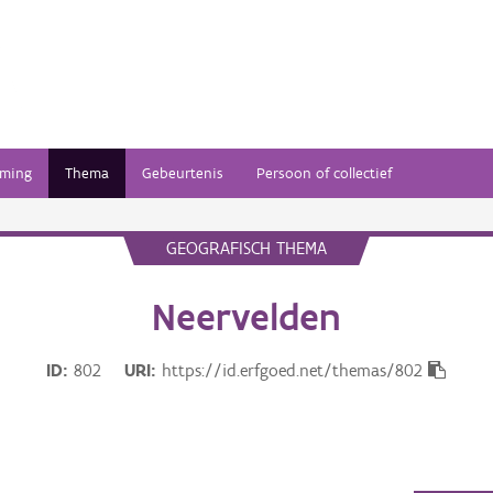
ming
Thema
Gebeurtenis
Persoon of collectief
GEOGRAFISCH THEMA
Neervelden
ID
802
URI
https://id.erfgoed.net/themas/802