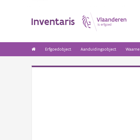
Inventaris
Erfgoedobject
Aanduidingsobject
Waarne