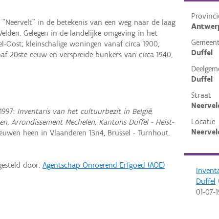
Provinci
 "Neervelt" in de betekenis van een weg naar de laag
Antwer
Velden. Gelegen in de landelijke omgeving in het
Gemeen
el-Oost; kleinschalige woningen vanaf circa 1900,
Duffel
af 20ste eeuw en verspreide bunkers van circa 1940,
Deelgem
Duffel
Straat
Neervel
1997:
Inventaris van het cultuurbezit in België,
Locatie
en, Arrondissement Mechelen, Kantons Duffel - Heist-
Neervel
euwen heen in Vlaanderen 13n4, Brussel - Turnhout.
gesteld door:
Agentschap Onroerend Erfgoed (AOE)
Invent
Duffel
(
01-07-