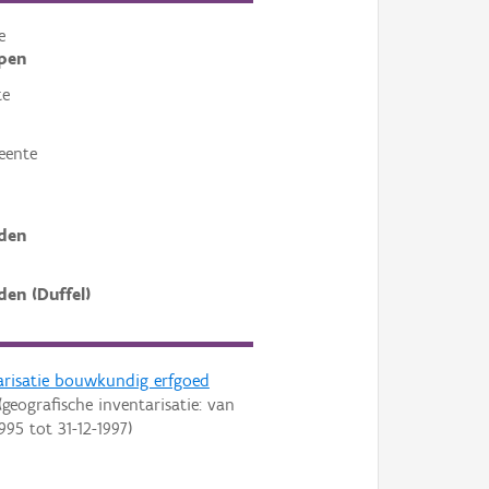
e
pen
te
eente
den
den (Duffel)
arisatie bouwkundig erfgoed
geografische inventarisatie: van
1995
tot
31-12-1997
)