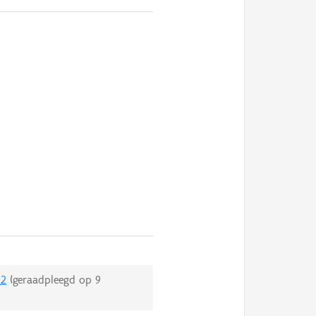
02
(geraadpleegd op
9