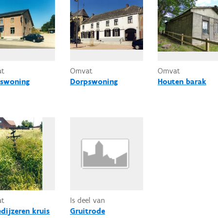
at
Omvat
Omvat
swoning
Dorpswoning
Houten barak
at
Is deel van
dijzeren kruis
Gruitrode