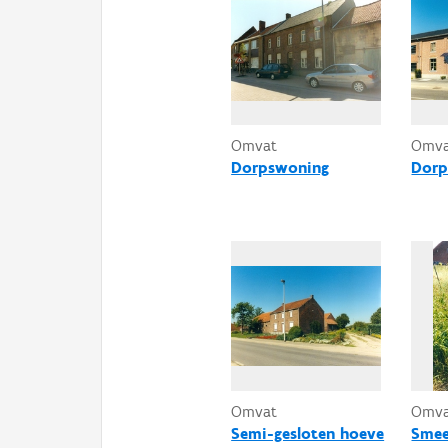
Omvat
Omv
Dorpswoning
Dorp
Omvat
Omv
Semi-gesloten hoeve
Smee