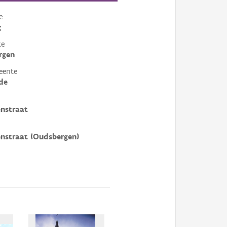
e
g
te
rgen
eente
de
nstraat
nstraat (Oudsbergen)