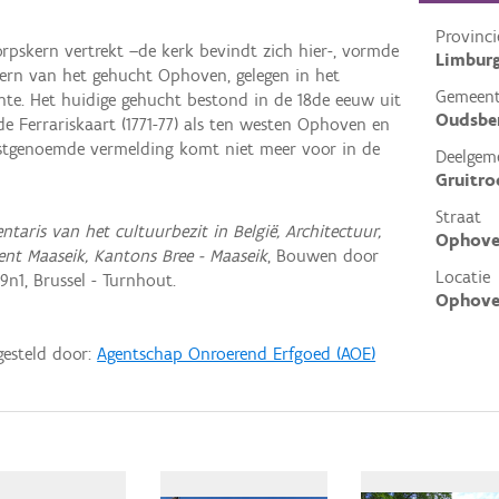
Provinci
rpskern vertrekt –de kerk bevindt zich hier-, vormde
Limbur
kern van het gehucht Ophoven, gelegen in het
Gemeen
nte. Het huidige gehucht bestond in de 18de eeuw uit
Oudsbe
e Ferrariskaart (1771-77) als ten westen Ophoven en
stgenoemde vermelding komt niet meer voor in de
Deelgem
Gruitro
Straat
entaris van het cultuurbezit in België, Architectuur,
Ophove
ent Maaseik, Kantons Bree - Maaseik
, Bouwen door
Locatie
n1, Brussel - Turnhout.
Ophove
gesteld door:
Agentschap Onroerend Erfgoed (AOE)