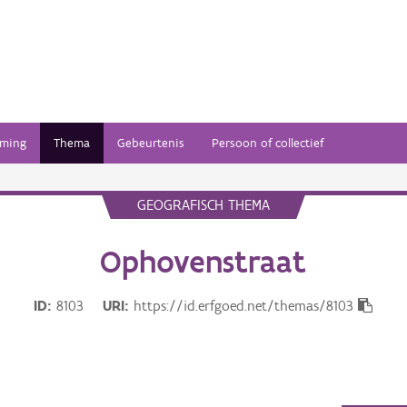
ming
Thema
Gebeurtenis
Persoon of collectief
GEOGRAFISCH THEMA
Ophovenstraat
ID
8103
URI
https://id.erfgoed.net/themas/8103