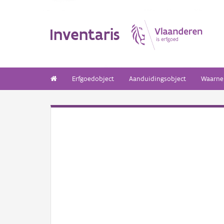
Inventaris
Erfgoedobject
Aanduidingsobject
Waarne