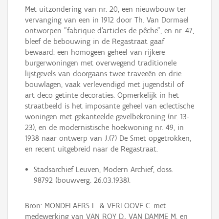
Met uitzondering van nr. 20, een nieuwbouw ter
vervanging van een in 1912 door Th. Van Dormael
ontworpen "fabrique d'articles de pêche", en nr. 47,
bleef de bebouwing in de Regastraat gaaf
bewaard: een homogeen geheel van rijkere
burgerwoningen met overwegend traditionele
lijstgevels van doorgaans twee traveeën en drie
bouwlagen, vaak verlevendigd met jugendstil of
art deco getinte decoraties. Opmerkelijk in het
straatbeeld is het imposante geheel van eclectische
woningen met gekanteelde gevelbekroning (nr. 13-
23), en de modernistische hoekwoning nr. 49, in
1938 naar ontwerp van J.(?) De Smet opgetrokken,
en recent uitgebreid naar de Regastraat.
Stadsarchief Leuven, Modern Archief, doss.
98792 (bouwverg. 26.03.1938).
Bron: MONDELAERS L. & VERLOOVE C. met
medewerking van VAN ROY D., VAN DAMME M. en