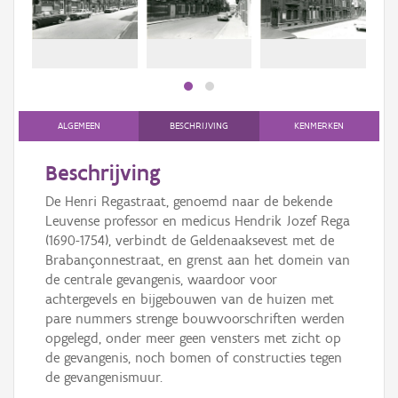
bee
Persoon of collectief
bee
Downloads
Hergebruik
Aanmelden
ALGEMEEN
BESCHRIJVING
KENMERKEN
Beschrijving
De Henri Regastraat, genoemd naar de bekende
Leuvense professor en medicus Hendrik Jozef Rega
(1690-1754), verbindt de Geldenaaksevest met de
Brabançonnestraat, en grenst aan het domein van
de centrale gevangenis, waardoor voor
achtergevels en bijgebouwen van de huizen met
pare nummers strenge bouwvoorschriften werden
opgelegd, onder meer geen vensters met zicht op
de gevangenis, noch bomen of constructies tegen
de gevangenismuur.