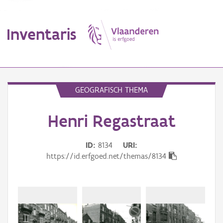
Inventaris
MENU
GEOGRAFISCH THEMA
Henri Regastraat
Erfgoedobject
Aanduidingsobject
ID
8134
URI
https://id.erfgoed.net/themas/8134
Waarneming
Thema
Gebeurtenis
Beki