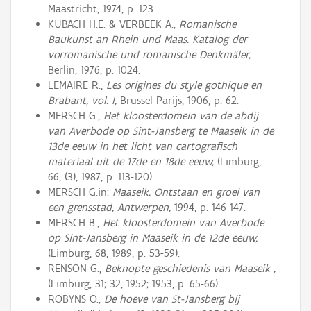
Maastricht, 1974, p. 123.
KUBACH H.E. & VERBEEK A.,
Romanische
Baukunst an Rhein und Maas. Katalog der
vorromanische und romanische Denkmäler,
Berlin, 1976, p. 1024.
LEMAIRE R.,
Les origines du style gothique en
Brabant, vol. I,
Brussel-Parijs, 1906, p. 62.
MERSCH G.,
Het kloosterdomein van de abdij
van Averbode op Sint-Jansberg te Maaseik in de
13de eeuw in het licht van cartografisch
materiaal uit de 17de en 18de eeuw,
(Limburg,
66, (3), 1987, p. 113-120).
MERSCH G.in:
Maaseik. Ontstaan en groei van
een grensstad, Antwerpen,
1994, p. 146-147.
MERSCH B.,
Het kloosterdomein van Averbode
op Sint-Jansberg in Maaseik in de 12de eeuw,
(Limburg, 68, 1989, p. 53-59).
RENSON G.,
Beknopte geschiedenis van Maaseik ,
(Limburg, 31; 32, 1952; 1953, p. 65-66).
ROBYNS O.,
De hoeve van St-Jansberg bij