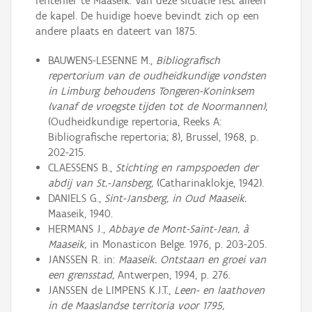
rentenier te Maaseik. Van deze situatie rest alleen
de kapel. De huidige hoeve bevindt zich op een
andere plaats en dateert van 1875.
BAUWENS-LESENNE M.,
Bibliografisch
repertorium van de oudheidkundige vondsten
in Limburg behoudens Tongeren-Koninksem
(vanaf de vroegste tijden tot de Noormannen),
(Oudheidkundige repertoria, Reeks A:
Bibliografische repertoria; 8), Brussel, 1968, p.
202-215.
CLAESSENS B.,
Stichting en rampspoeden der
abdij van St.-Jansberg,
(Catharinaklokje, 1942).
DANIELS G.,
Sint-Jansberg, in Oud Maaseik.
Maaseik, 1940.
HERMANS J.,
Abbaye de Mont-Saint-Jean, à
Maaseik,
in Monasticon Belge. 1976, p. 203-205.
JANSSEN R. in:
Maaseik. Ontstaan en groei van
een grensstad,
Antwerpen, 1994, p. 276.
JANSSEN de LIMPENS K.J.T.,
Leen- en laathoven
in de Maaslandse territoria voor 1795,