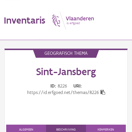
Inventaris
MENU
GEOGRAFISCH THEMA
Sint-Jansberg
Erfgoedobject
Aanduidingsobject
ID
8226
URI
https://id.erfgoed.net/themas/8226
Waarneming
Thema
Gebeurtenis
ALGEMEEN
BESCHRIJVING
KENMERKEN