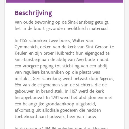
Persoon of collectief
Beschrijving
Downloads
Van oude bewoning op de Sint-Jansberg getuigt
Hergebruik
het in de buurt gevonden neolithisch materiaal.
In 1155 schonken twee boers, Walter van
Aanmelden
Gymmenich, deken van de kerk van Sint-Gereon te
Keulen en zijn broer Huibrecht hun eigengoed te
Sint-Jansberg aan de abdij van Averbode, nadat
een vroegere poging tot stichting van een abdij
van reguliere kanunniken op die plaats was
mislukt. Deze schenking werd betwist door Sigerus,
één van de erfgenamen van de stichters, die de
gebouwen in brand stak. In 1167 werd de kerk
heropgebouwd. In 1231 werd het abdijdomein met
een belangrijke grondaankoop uitgebreid,
afkomstig uit allodiale goederen die hadden
toebehoord aan Lodewijk, heer van Lauw.
In de periode 1294-96 volgden nog drie kleinere