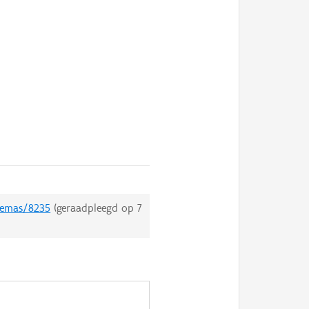
themas/8235
(geraadpleegd op
7