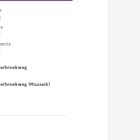
e
g
te
k
eente
k
derbroekweg
erbroekweg (Maaseik)