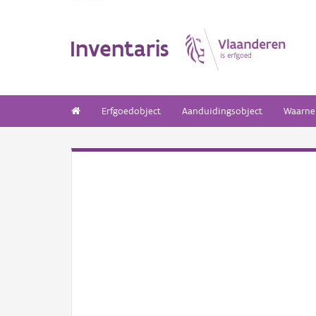
Inventaris
Erfgoedobject
Aanduidingsobject
Waarne