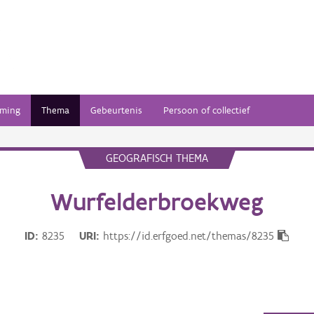
ming
Thema
Gebeurtenis
Persoon of collectief
GEOGRAFISCH THEMA
Wurfelderbroekweg
ID
8235
URI
https://id.erfgoed.net/themas/8235