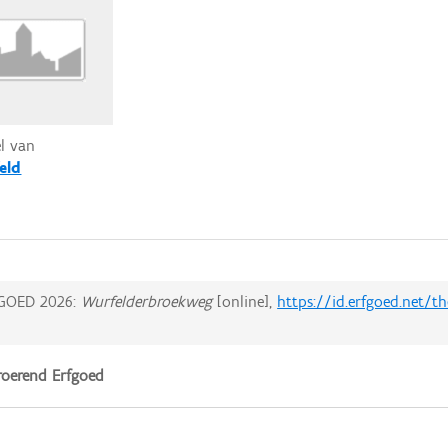
el van
eld
GOED 2026:
Wurfelderbroekweg
[online],
https://id.erfgoed.net/
oerend Erfgoed