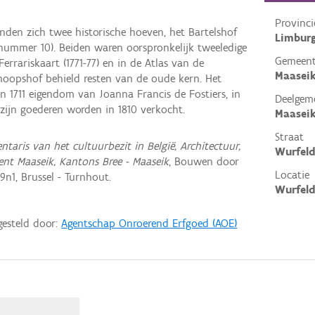
Provinci
den zich twee historische hoeven, het Bartelshof
Limbur
nummer 10). Beiden waren oorspronkelijk tweeledige
Gemeen
rrariskaart (1771-77) en in de Atlas van de
Maasei
Knoopshof behield resten van de oude kern. Het
in 1711 eigendom van Joanna Francis de Fostiers, in
Deelgem
 zijn goederen worden in 1810 verkocht.
Maasei
Straat
entaris van het cultuurbezit in België, Architectuur,
Wurfel
ent Maaseik, Kantons Bree - Maaseik
, Bouwen door
Locatie
n1, Brussel - Turnhout.
Wurfeld
gesteld door:
Agentschap Onroerend Erfgoed (AOE)