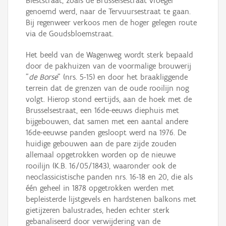
Bieststraat, zoals de Brusselsestraat vroeger
genoemd werd, naar de Tervuursestraat te gaan.
Bij regenweer verkoos men de hoger gelegen route
via de Goudsbloemstraat.
Het beeld van de Wagenweg wordt sterk bepaald
door de pakhuizen van de voormalige brouwerij
"
de Borse
" (nrs. 5-15) en door het braakliggende
terrein dat de grenzen van de oude rooilijn nog
volgt. Hierop stond eertijds, aan de hoek met de
Brusselsestraat, een 16de-eeuws diephuis met
bijgebouwen, dat samen met een aantal andere
16de-eeuwse panden gesloopt werd na 1976. De
huidige gebouwen aan de pare zijde zouden
allemaal opgetrokken worden op de nieuwe
rooilijn (K.B. 16/05/1843), waaronder ook de
neoclassicistische panden nrs. 16-18 en 20, die als
één geheel in 1878 opgetrokken werden met
bepleisterde lijstgevels en hardstenen balkons met
gietijzeren balustrades, heden echter sterk
gebanaliseerd door verwijdering van de