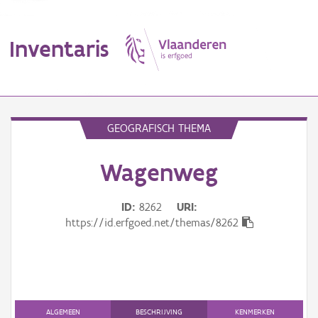
Inventaris
MENU
GEOGRAFISCH THEMA
Wagenweg
Erfgoedobject
Aanduidingsobject
ID
8262
URI
https://id.erfgoed.net/themas/8262
Waarneming
Thema
Gebeurtenis
ALGEMEEN
BESCHRIJVING
KENMERKEN