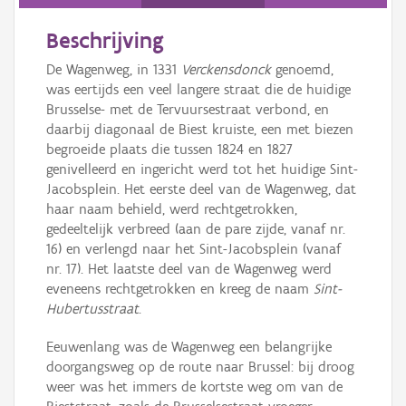
Persoon of collectief
Beschrijving
Downloads
De Wagenweg, in 1331
Verckensdonck
genoemd,
Hergebruik
was eertijds een veel langere straat die de huidige
Brusselse- met de Tervuursestraat verbond, en
Aanmelden
daarbij diagonaal de Biest kruiste, een met biezen
begroeide plaats die tussen 1824 en 1827
genivelleerd en ingericht werd tot het huidige Sint-
Jacobsplein. Het eerste deel van de Wagenweg, dat
haar naam behield, werd rechtgetrokken,
gedeeltelijk verbreed (aan de pare zijde, vanaf nr.
16) en verlengd naar het Sint-Jacobsplein (vanaf
nr. 17). Het laatste deel van de Wagenweg werd
eveneens rechtgetrokken en kreeg de naam
Sint-
Hubertusstraat
.
Eeuwenlang was de Wagenweg een belangrijke
doorgangsweg op de route naar Brussel: bij droog
weer was het immers de kortste weg om van de