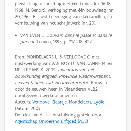
pleisterlaag, uitbreiding met één travee (nr. 16-18,
1968, M. Benoit), verhoging met één bouwlaag (nr.
20, 1965, F. Taes), toevoeging van dakkapellen, en
vernieuwing van het schrijnwerk (nr. 20).
VAN EVEN E.,
Louvain dans le passé et dans le
présent
, Leuven, 1895, p. 217-218, 422.
Bron: MONDELAERS L. & VERLOOVE C. met
medewerking van VAN ROY D., VAN DAMME M. en
MEULEMANS K. 2009:
Inventaris van het
bouwkundig erfgoed, Provincie Vlaams-Brabant,
Leuven binnenstad, Herinventarisatie
, Bouwen
door de eeuwen heen in Vlaanderen VLB2,
onuitgegeven werkdocumenten.
Auteurs:
Verloove, Claartje
;
Mondelaers, Lydie
Datum:
2009
De tekst wordt ter beschikking gesteld door:
Agentschap Onroerend Erfgoed (AOE)