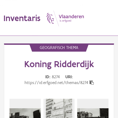
Inventaris
MENU
GEOGRAFISCH THEMA
Koning Ridderdijk
Erfgoedobject
Aanduidingsobject
ID
8274
URI
https://id.erfgoed.net/themas/8274
Waarneming
Thema
Gebeurtenis