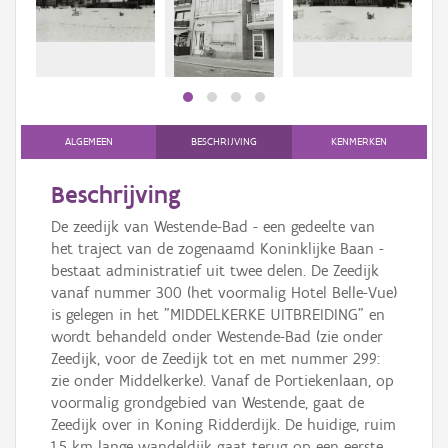
Persoon of collectief
Downloads
Hergebruik
Aanmelden
ALGEMEEN
BESCHRIJVING
KENMERKEN
Beschrijving
De zeedijk van Westende-Bad - een gedeelte van
het traject van de zogenaamd Koninklijke Baan -
bestaat administratief uit twee delen. De Zeedijk
vanaf nummer 300 (het voormalig Hotel Belle-Vue)
is gelegen in het "MIDDELKERKE UITBREIDING" en
wordt behandeld onder Westende-Bad (zie onder
Zeedijk, voor de Zeedijk tot en met nummer 299:
zie onder Middelkerke). Vanaf de Portiekenlaan, op
voormalig grondgebied van Westende, gaat de
Zeedijk over in Koning Ridderdijk. De huidige, ruim
1,5 km lange wandeldijk gaat terug op een eerste