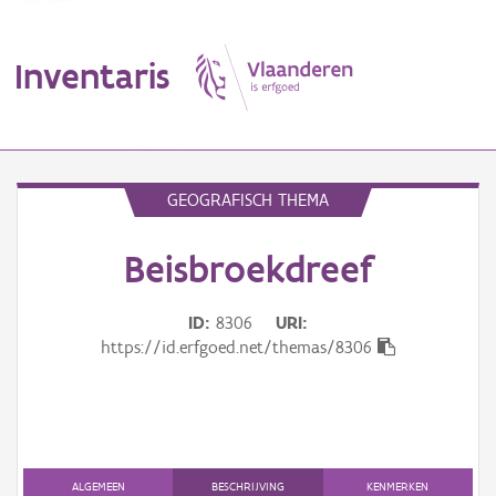
Inventaris
MENU
GEOGRAFISCH THEMA
Beisbroekdreef
Erfgoedobject
Aanduidingsobject
ID
8306
URI
https://id.erfgoed.net/themas/8306
Waarneming
Thema
Gebeurtenis
ALGEMEEN
BESCHRIJVING
KENMERKEN