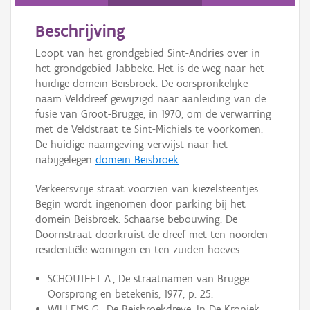
Persoon of collectief
Beschrijving
Downloads
Loopt van het grondgebied Sint-Andries over in
Hergebruik
het grondgebied Jabbeke. Het is de weg naar het
huidige domein Beisbroek. De oorspronkelijke
Aanmelden
naam Velddreef gewijzigd naar aanleiding van de
fusie van Groot-Brugge, in 1970, om de verwarring
met de Veldstraat te Sint-Michiels te voorkomen.
De huidige naamgeving verwijst naar het
nabijgelegen
domein Beisbroek
.
Verkeersvrije straat voorzien van kiezelsteentjes.
Begin wordt ingenomen door parking bij het
domein Beisbroek. Schaarse bebouwing. De
Doornstraat doorkruist de dreef met ten noorden
residentiële woningen en ten zuiden hoeves.
SCHOUTEET A., De straatnamen van Brugge.
Oorsprong en betekenis, 1977, p. 25.
WILLEMS G., De Beisbroekdreve, In De Kroniek