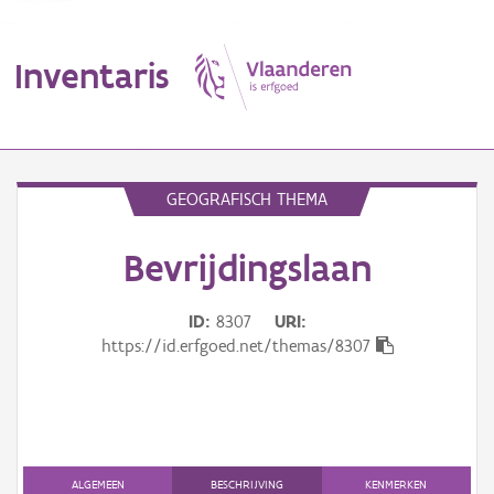
Inventaris
MENU
GEOGRAFISCH THEMA
Bevrijdingslaan
Erfgoedobject
Aanduidingsobject
ID
8307
URI
https://id.erfgoed.net/themas/8307
Waarneming
Thema
Gebeurtenis
ALGEMEEN
BESCHRIJVING
KENMERKEN