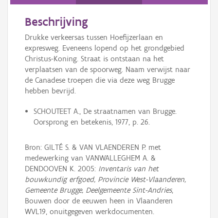
Persoon of collectief
Beschrijving
Downloads
Drukke verkeersas tussen Hoefijzerlaan en
Hergebruik
expresweg. Eveneens lopend op het grondgebied
Christus-Koning. Straat is ontstaan na het
Aanmelden
verplaatsen van de spoorweg. Naam verwijst naar
de Canadese troepen die via deze weg Brugge
hebben bevrijd.
SCHOUTEET A., De straatnamen van Brugge.
Oorsprong en betekenis, 1977, p. 26.
Bron: GILTÉ S. & VAN VLAENDEREN P. met
medewerking van VANWALLEGHEM A. &
DENDOOVEN K. 2005:
Inventaris van het
bouwkundig erfgoed, Provincie West-Vlaanderen,
Gemeente Brugge, Deelgemeente Sint-Andries
,
Bouwen door de eeuwen heen in Vlaanderen
WVL19, onuitgegeven werkdocumenten.