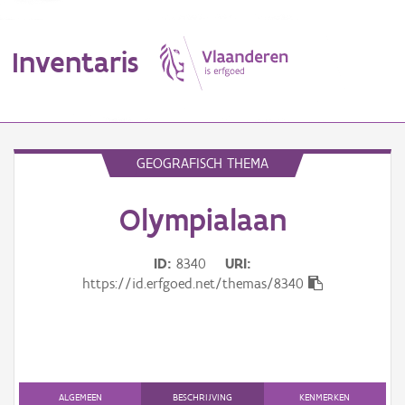
Inventaris
MENU
GEOGRAFISCH THEMA
Olympialaan
Erfgoedobject
Aanduidingsobject
ID
8340
URI
https://id.erfgoed.net/themas/8340
Waarneming
Thema
Gebeurtenis
ALGEMEEN
BESCHRIJVING
KENMERKEN