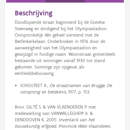
Persoon of collectief
Beschrijving
Downloads
Doodlopende straat beginnend bij de Gistelse
Hergebruik
Steenweg en eindigend bij het Olympiastadion.
Oorspronkelijk één geheel vormend met de
Aanmelden
Betferkerkelaan. Onderbroken in 1976 door de
aanwezigheid van het Olympiastadion en
gewijzigd in huidige naam. Woonstraat grotendeels
bestaande uit woningen vanaf 1930 tot stand
gekomen. Sommige zijn opgevat als
eenheidsbebouwing.
SCHOUTEET A.,
De straatnamen van Brugge. De
oorsprong en betekenis
, 1977, p. 153.
Bron: GILTÉ S. & VAN VLAENDEREN P. met
medewerking van VANWALLEGHEM A. &
DENDOOVEN K. 2005:
Inventaris van het
bouwkundig erfgoed, Provincie West-Vlaanderen,