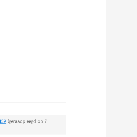
459
(geraadpleegd op
7