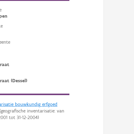
e
pen
te
eente
raat
raat (Dessel)
arisatie bouwkundig erfgoed
geografische inventarisatie: van
2001
tot
31-12-2004
)