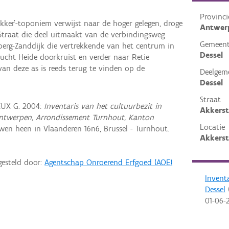
Provinci
akker'-toponiem verwijst naar de hoger gelegen, droge
Antwer
traat die deel uitmaakt van de verbindingsweg
Gemeen
sberg-Zanddijk die vertrekkende van het centrum in
Dessel
hucht Heide doorkruist en verder naar Retie
van deze as is reeds terug te vinden op de
Deelgem
Dessel
Straat
EUX G. 2004:
Inventaris van het cultuurbezit in
Akkerst
e Antwerpen, Arrondissement Turnhout, Kanton
Locatie
en heen in Vlaanderen 16n6, Brussel - Turnhout.
Akkerst
gesteld door:
Agentschap Onroerend Erfgoed (AOE)
Invent
Dessel
(
01-06-