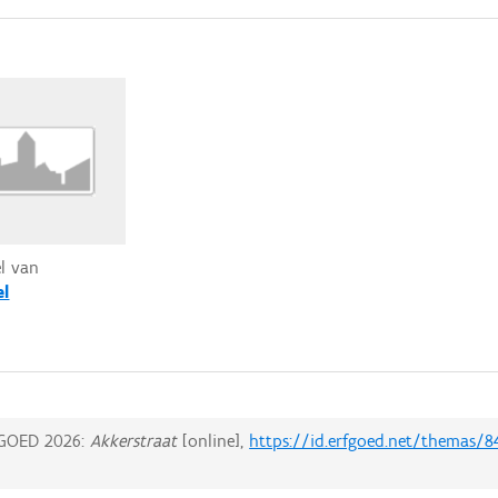
el van
el
GOED 2026:
Akkerstraat
[online],
https://id.erfgoed.net/themas/8