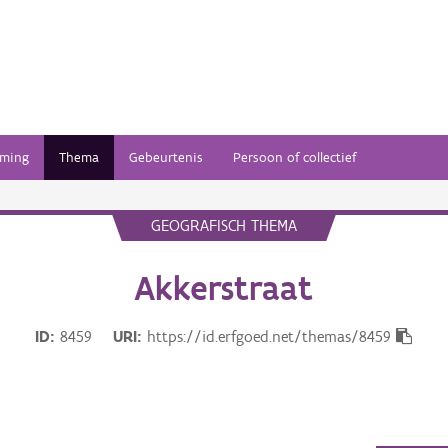
ming
Thema
Gebeurtenis
Persoon of collectief
GEOGRAFISCH THEMA
Akkerstraat
ID
8459
URI
https://id.erfgoed.net/themas/8459