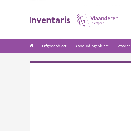
Inventaris
Erfgoedobject
Aanduidingsobject
Waarne