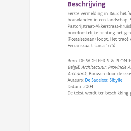
Beschrijving
Eerste vermelding in 1665; het '
bouwlanden in een landschap. S
Pastorijstraat-Akkerstraat-Krui
noordoostelijke richting het ge
(Postelsebaan) loopt. Het tracé 
Ferrariskaart (circa 1775).
Bron: DE SADELEER S. & PLOMT
België, Architectuur, Provinci
Arendonk
, Bouwen door de eeuw
Auteurs:
De Sadeleer, Sibylle
Datum:
2004
De tekst wordt ter beschikking 