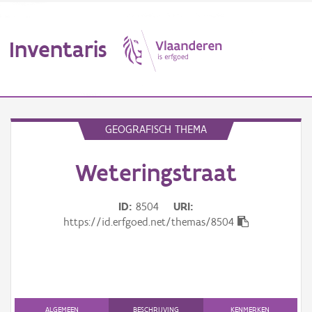
Inventaris
MENU
GEOGRAFISCH THEMA
Weteringstraat
Erfgoedobject
Aanduidingsobject
ID
8504
URI
https://id.erfgoed.net/themas/8504
Waarneming
Thema
Gebeurtenis
ALGEMEEN
BESCHRIJVING
KENMERKEN