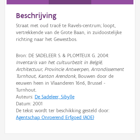
Persoon of collectief
Beschrijving
Downloads
Straat met oud tracé te Ravels-centrum; loopt,
Hergebruik
vertrekkende van de Grote Baan, in zuidoostelijke
richting naar het Gewestbos.
Aanmelden
Bron: DE SADELEER S. & PLOMTEUX G. 2004:
Inventaris van het cultuurbezit in België,
Architectuur, Provincie Antwerpen, Arrondissement
Turnhout, Kanton Arendonk
, Bouwen door de
eeuwen heen in Vlaanderen 16n6, Brussel -
Turnhout.
Auteurs:
De Sadeleer, Sibylle
Datum:
2001
De tekst wordt ter beschikking gesteld door:
Agentschap Onroerend Erfgoed (AOE)