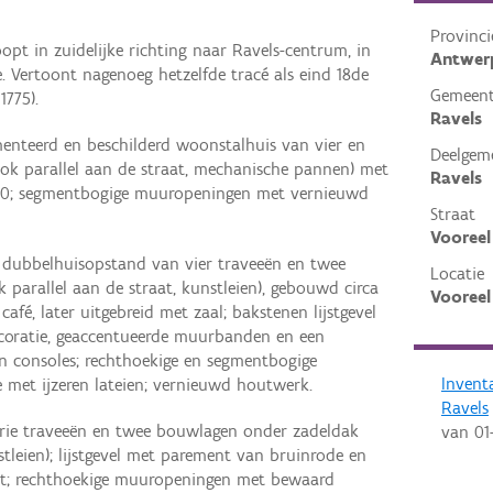
Provinci
opt in zuidelijke richting naar Ravels-centrum, in
Antwer
e. Vertoont nagenoeg hetzelfde tracé als eind 18de
Gemeen
1775).
Ravels
nteerd en beschilderd woonstalhuis van vier en
Deelgem
nok parallel aan de straat, mechanische pannen) met
Ravels
1900; segmentbogige muuropeningen met vernieuwd
Straat
Vooreel
dubbelhuisopstand van vier traveeën en twee
Locatie
parallel aan de straat, kunstleien), gebouwd circa
Vooreel
café, later uitgebreid met zaal; bakstenen lijstgevel
coratie, geaccentueerde muurbanden en een
n consoles; rechthoekige en segmentbogige
Invent
met ijzeren lateien; vernieuwd houtwerk.
Ravels
rie traveeën en twee bouwlagen onder zadeldak
van
01
stleien); lijstgevel met parement van bruinrode en
int; rechthoekige muuropeningen met bewaard