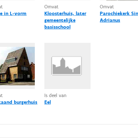
at
Omvat
Omvat
e in L-vorm
Kloosterhuis, later
Parochiekerk Sin
gemeentelijke
Adrianus
basisschool
at
Is deel van
staand burgerhuis
Eel