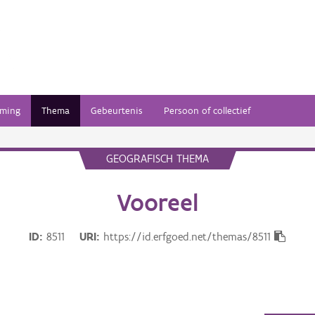
ming
Thema
Gebeurtenis
Persoon of collectief
GEOGRAFISCH THEMA
Vooreel
ID
8511
URI
https://id.erfgoed.net/themas/8511