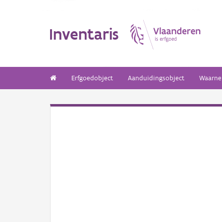
Inventaris
Erfgoedobject
Aanduidingsobject
Waarne