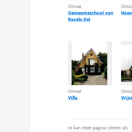
Omvat
Omv
Gemeenteschool van
Hoev
Ravels-Eel
Omvat
Omv
Villa
Vrij
Je kan deze pagina citeren als: