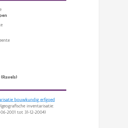
e
pen
te
eente
 (Ravels)
arisatie bouwkundig erfgoed
(geografische inventarisatie:
-06-2001
tot
31-12-2004
)