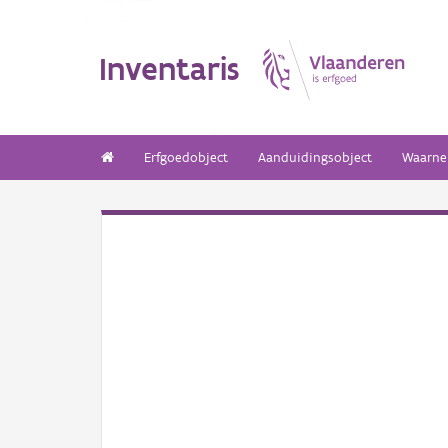
Inventaris
Erfgoedobject
Aanduidingsobject
Waarne