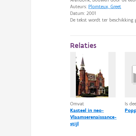
Auteurs:
Plomteux, Greet
Datum:
2001
De tekst wordt ter beschikking 
Relaties
Omvat
Is de
Kasteel in neo-
Popp
Vlaamserenaissance-
stijl