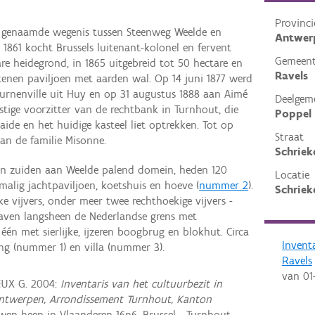
Provinci
d genaamde wegenis tussen Steenweg Weelde en
Antwer
1861 kocht Brussels luitenant-kolonel en fervent
Gemeen
tare heidegrond, in 1865 uitgebreid tot 50 hectare en
Ravels
tenen paviljoen met aarden wal. Op 14 juni 1877 werd
urnenville uit Huy en op 31 augustus 1888 aan Aimé
Deelgem
stige voorzitter van de rechtbank in Turnhout, die
Poppel
aaide en het huidige kasteel liet optrekken. Tot op
Straat
van de familie Misonne.
Schriek
en zuiden aan Weelde palend domein, heden 120
Locatie
malig jachtpaviljoen, koetshuis en hoeve (
nummer 2
).
Schriek
e vijvers, onder meer twee rechthoekige vijvers -
raven langsheen de Nederlandse grens met
één met sierlijke, ijzeren boogbrug en blokhut. Circa
Invent
g (nummer 1) en villa (nummer 3).
Ravels
van
01
EUX G. 2004:
Inventaris van het cultuurbezit in
e Antwerpen, Arrondissement Turnhout, Kanton
en heen in Vlaanderen 16n6, Brussel - Turnhout.