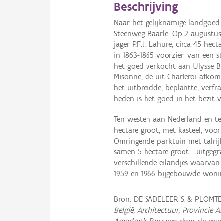
Beschrijving
Naar het gelijknamige landgoe
Steenweg Baarle. Op 2 augustus 
jager P.F.J. Lahure, circa 45 hec
in 1863-1865 voorzien van een s
het goed verkocht aan Ulysse B
Misonne, de uit Charleroi afkom
het uitbreidde, beplantte, verfr
heden is het goed in het bezit 
Ten westen aan Nederland en t
hectare groot, met kasteel, voor
Omringende parktuin met talrijk
samen 5 hectare groot - uitgeg
verschillende eilandjes waarvan 
1959 en 1966 bijgebouwde wonin
Bron: DE SADELEER S. & PLOMT
België, Architectuur, Provinci
Arendonk
, Bouwen door de eeuw