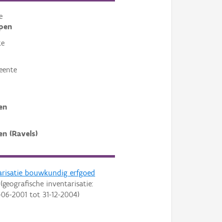
e
pen
te
eente
en
en (Ravels)
arisatie bouwkundig erfgoed
(geografische inventarisatie:
-06-2001
tot
31-12-2004
)