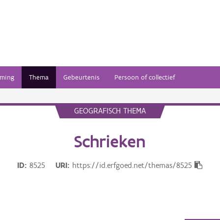
ming
Thema
Gebeurtenis
Persoon of collectief
GEOGRAFISCH THEMA
Schrieken
ID
8525
URI
https://id.erfgoed.net/themas/8525