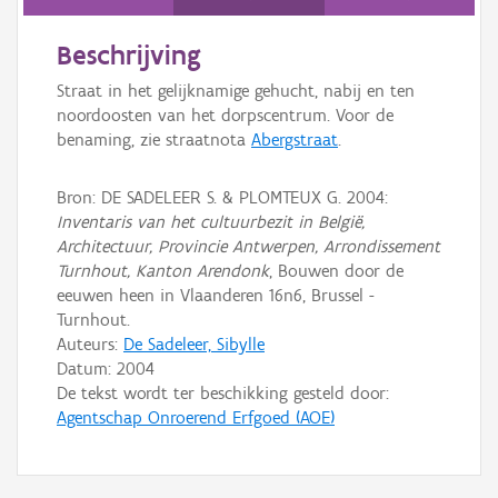
Persoon of collectief
Beschrijving
Downloads
Straat in het gelijknamige gehucht, nabij en ten
Hergebruik
noordoosten van het dorpscentrum. Voor de
benaming, zie straatnota
Abergstraat
.
Aanmelden
Bron: DE SADELEER S. & PLOMTEUX G. 2004:
Inventaris van het cultuurbezit in België,
Architectuur, Provincie Antwerpen, Arrondissement
Turnhout, Kanton Arendonk
, Bouwen door de
eeuwen heen in Vlaanderen 16n6, Brussel -
Turnhout.
Auteurs:
De Sadeleer, Sibylle
Datum:
2004
De tekst wordt ter beschikking gesteld door:
Agentschap Onroerend Erfgoed (AOE)