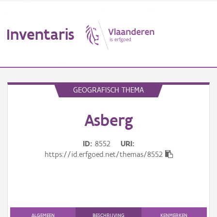
Inventaris
MENU
GEOGRAFISCH THEMA
Asberg
Erfgoedobject
Aanduidingsobject
ID
8552
URI
https://id.erfgoed.net/themas/8552
Waarneming
Thema
Gebeurtenis
ALGEMEEN
BESCHRIJVING
KENMERKEN