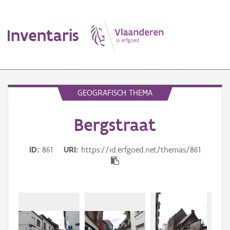
Inventaris
MENU
GEOGRAFISCH THEMA
Bergstraat
Erfgoedobject
Aanduidingsobject
ID
861
URI
https://id.erfgoed.net/themas/861
Waarneming
Thema
Gebeurtenis
Beki