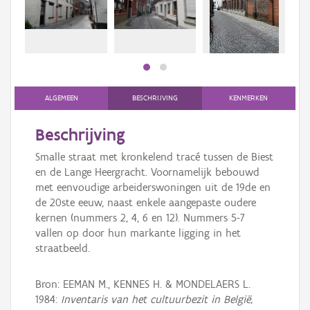
bee
Persoon of collectief
bee
Downloads
Hergebruik
Aanmelden
ALGEMEEN
BESCHRIJVING
KENMERKEN
Beschrijving
Smalle straat met kronkelend tracé tussen de Biest
en de Lange Heergracht. Voornamelijk bebouwd
met eenvoudige arbeiderswoningen uit de 19de en
de 20ste eeuw, naast enkele aangepaste oudere
kernen (nummers 2, 4, 6 en 12). Nummers 5-7
vallen op door hun markante ligging in het
straatbeeld.
Bron: EEMAN M., KENNES H. & MONDELAERS L.
1984:
Inventaris van het cultuurbezit in België,