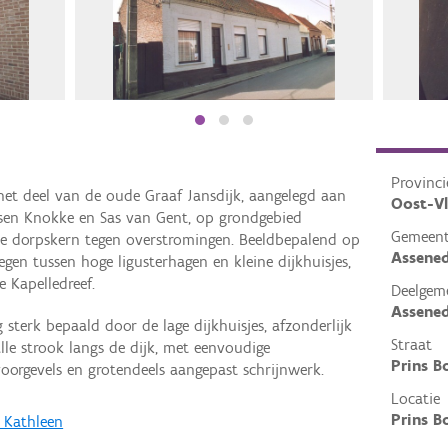
Provinci
et deel van de oude Graaf Jansdijk, aangelegd aan
Oost-V
sen Knokke en Sas van Gent, op grondgebied
Gemeen
 de dorpskern tegen overstromingen. Beeldbepalend op
Assene
legen tussen hoge ligusterhagen en kleine dijkhuisjes,
e Kapelledreef.
Deelgem
Assene
terk bepaald door de lage dijkhuisjes, afzonderlijk
Straat
alle strook langs de dijk, met eenvoudige
Prins B
oorgevels en grotendeels aangepast schrijnwerk.
Locatie
Prins B
, Kathleen