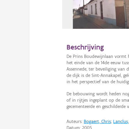
Beschrijving
De Prins Boudewijnlaan vormt h
het einde van de 14de eeuw tus
Assennede, ter beveiliging van
de dijk is de Sint-Annakapel, ge
in het perspectief van de huidig
De bebouwing wordt heden nog s
of in rijtjes ingeplant op de sm
gecementeerde en geschilderde v
Auteurs:
Bogaert, Chris
;
Lanclus
Datum:
2005