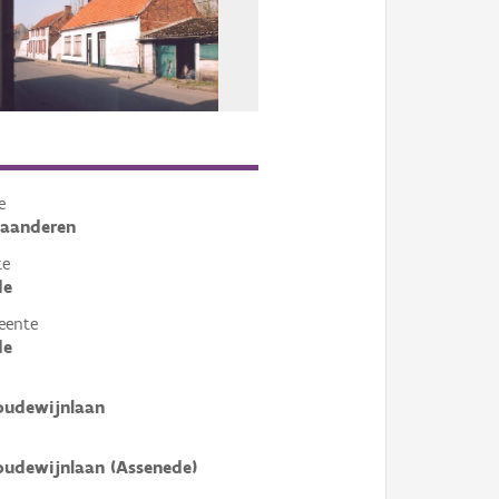
e
laanderen
te
de
eente
de
oudewijnlaan
oudewijnlaan (Assenede)