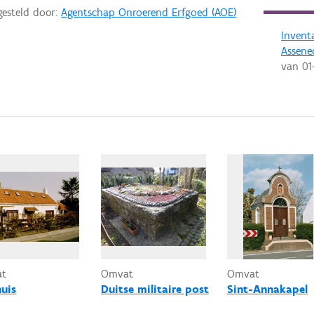
gesteld door:
Agentschap Onroerend Erfgoed (AOE)
Invent
Assene
van
01
at
Omvat
Omvat
huis
Duitse militaire post
Sint-Annakapel