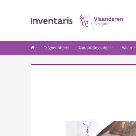
Inventaris
Erfgoedobject
Aanduidingsobject
Waarne