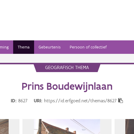
ming
Thema
Gebeurtenis
Persoon of collectief
GEOGRAFISCH THEMA
Prins Boudewijnlaan
ID
8627
URI
https://id.erfgoed.net/themas/8627