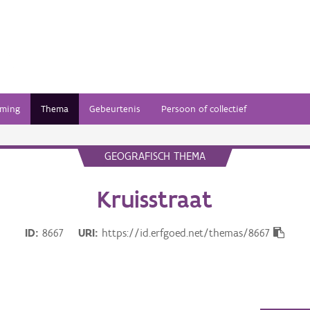
ming
Thema
Gebeurtenis
Persoon of collectief
GEOGRAFISCH THEMA
Kruisstraat
ID
8667
URI
https://id.erfgoed.net/themas/8667