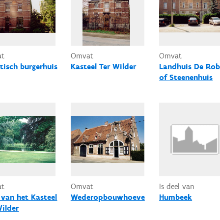
at
Omvat
Omvat
ctisch burgerhuis
Kasteel Ter Wilder
Landhuis De Rob
of Steenenhuis
at
Omvat
Is deel van
 van het Kasteel
Wederopbouwhoeve
Humbeek
Wilder