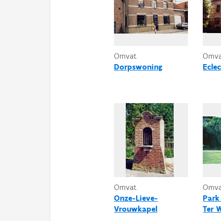
Omvat
Omv
Dorpswoning
Ecle
Omvat
Omv
Onze-Lieve-
Park
Vrouwkapel
Ter 