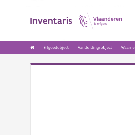
Inventaris
Erfgoedobject
Aanduidingsobject
Waarne