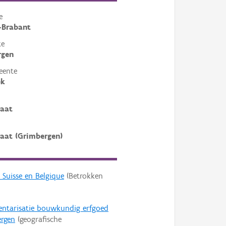
e
-Brabant
te
rgen
eente
ek
raat
raat (Grimbergen)
 Suisse en Belgique
(Betrokken
entarisatie bouwkundig erfgoed
rgen
(geografische