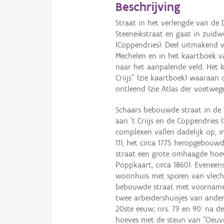
Beschrijving
Straat in het verlengde van de 
Steeneikstraat en gaat in zuidw
(Coppendries). Deel uitmakend 
Mechelen en in het kaartboek v
naar het aanpalende veld. Het 
Criijs" (zie kaartboek) waaraa
ontleend (zie Atlas der voetwege
Schaars bebouwde straat in de 
aan ’t Criijs en de Coppendries (
complexen vallen dadelijk op, in
11), het circa 1775 heropgebouwd
straat een grote omhaagde hoeve
Poppkaart, circa 1860). Eveneens
woonhuis met sporen van vlechti
bebouwde straat met voornameli
twee arbeidershuisjes van ande
20ste eeuw; nrs. 79 en 90: na 
hoeves met de steun van "Oeuvre