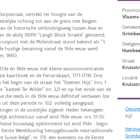
Provinci
Dorpsstraat, vertrekt ter hoogte van de
Vlaams
estelijke richting tot aan de grens met Beigem
Gemeen
van de historische verbindingsweg tussen Asse en
Grimbe
an de abdij (1699) "Langh Block Straete" genoemd,
kruispunt met de Molenstraat stond bekend als "'t
Deelgem
n de huidige benaming vanaf de 19de eeuw werd
Humbe
n, 1845).
Straat
Kruisst
17de en 18de eeuw met kleine woonconcentraties
zie kaartboek en de Ferrariskaart, 1771-1778). Drie
Locatie
 het begin van de straat het "Steenen Hiijs" (nrs. 1-
Kruisst
e "kasteel Ter Wilder" (nr. 22) en op het einde van de
 die reeds in de 19de eeuw definitief verdween (zie
 uit deze periode nr. 102: volledig aangepast
Oeuvre
ngen in de oostelijke zijgevel. Heden heterogeen
bij)
jk architectuur vanaf eind 19de eeuw: nrs. 51-55:
rhalve bouwlaag opklimmend tot eind 19de - begin
Herinv
de Eerste Wereldoorlog heropgebouwde neotraditionele
Grimbe
 Suisse Belge"; nr. 176: een eveneens na de Eerste