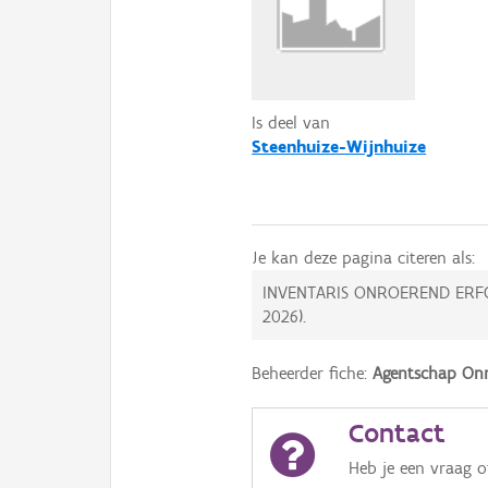
Is deel van
Steenhuize-Wijnhuize
Je kan deze pagina citeren als:
INVENTARIS ONROEREND ERF
2026
).
Beheerder fiche:
Agentschap Onr
Contact
Heb je een vraag 