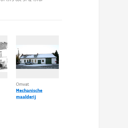
Omvat
Mechanische
maalderij