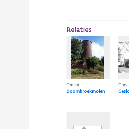
Relaties
Omvat
Omv
Doornbroekmolen
Gesl