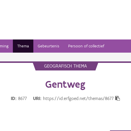
ming
Thema
Gebeurtenis
Persoon of collectief
GEOGRAFISCH THEMA
Gentweg
ID
8677
URI
https://id.erfgoed.net/themas/8677