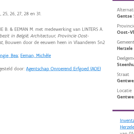
Alterna
25, 26, 27, 28 en 31.
Gentse 
Provinci
IE B. & EEMAN M. met medewerking van LINTERS A.
Oost-V
ezit in België, Architectuur, Provincie Oost-
Gemeen
st
, Bouwen door de eeuwen heen in Vlaanderen 5n2
Herzele
ngie, Bea
;
Eeman, Michèle
Deelgem
Steenhu
gesteld door:
Agentschap Onroerend Erfgoed (AOE)
Straat
Gentwe
Locatie
Gentweg
Invent
Herzel
van
01