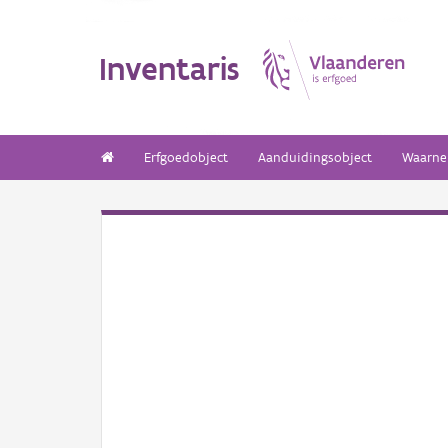
Inventaris
Erfgoedobject
Aanduidingsobject
Waarne