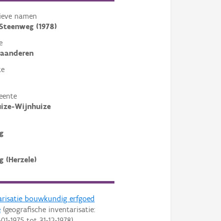
tieve namen
Steenweg (1978)
e
laanderen
te
eente
ize-Wijnhuize
g
 (Herzele)
arisatie bouwkundig erfgoed
e
(geografische inventarisatie:
-01-1975
tot
31-12-1978
)