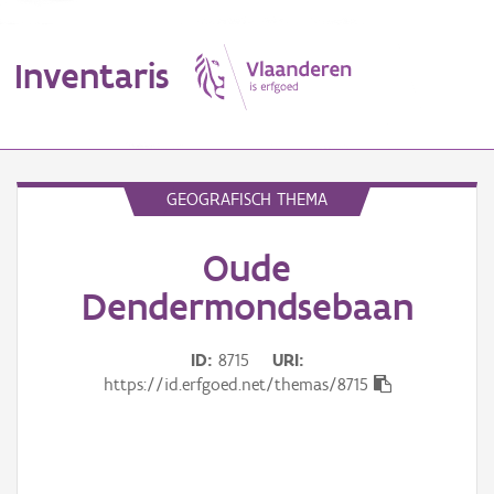
Inventaris
MENU
GEOGRAFISCH THEMA
Oude
Erfgoedobject
Dendermondsebaan
Aanduidingsobject
ID
8715
URI
Waarneming
https://id.erfgoed.net/themas/8715
Thema
Gebeurtenis