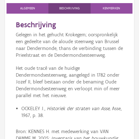
Persoon of collectief
ALGEMEEN
BESCHRIJVING
KENMERKEN
Downloads
Beschrijving
Hergebruik
Gelegen in het gehucht Krokegem; oorspronkelijk
een gedeelte van de aloude steenweg van Brussel
Aanmelden
naar Dendermonde, thans de verbinding tussen de
Prieelstraat en de Dendermondsesteenweg.
Het oude tracé van de huidige
Dendermondsesteenweg, aangelegd in 1782 onder
Jozef II, bleef bestaan onder de benaming Oude
Dendermondsesteenweg en verloopt min of meer
parallel met het nieuwe.
OCKELEY J.,
Historiek der straten van Asse,
Asse,
1967, p. 38.
Bron: KENNES H. met medewerking van VAN
DAMME M. 2005:
Inventaris van het bouwkundig