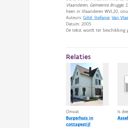
Vlaanderen, Gemeente Brugge, 
heen in Vlaanderen WVL20, on
Auteurs:
Gilté, Stefanie
;
Van Vlae
Datum:
2005
De tekst wordt ter beschikking 
Relaties
Omvat
Is de
Burgerhuis in
Asse
cottagestijl