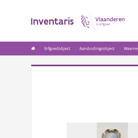
Inventaris
Erfgoedobject
Aanduidingsobject
Waarne