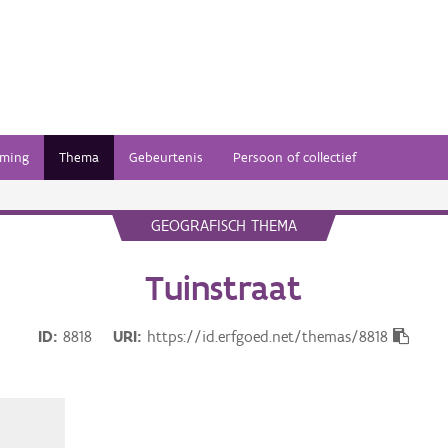
ming
Thema
Gebeurtenis
Persoon of collectief
GEOGRAFISCH THEMA
Tuinstraat
ID
8818
URI
https://id.erfgoed.net/themas/8818