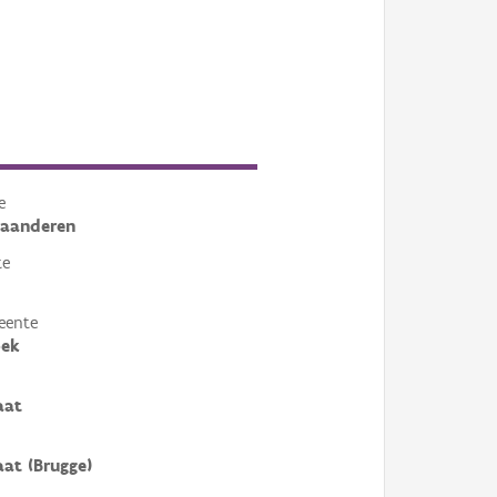
e
laanderen
te
eente
oek
aat
aat (Brugge)