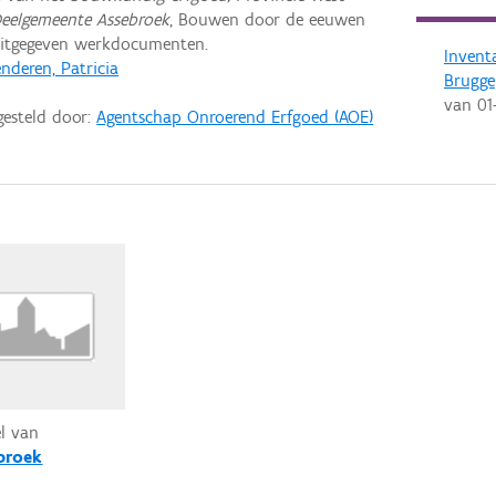
Deelgemeente Assebroek
, Bouwen door de eeuwen
uitgegeven werkdocumenten.
Invent
nderen, Patricia
Brugge
van
01
gesteld door:
Agentschap Onroerend Erfgoed (AOE)
el van
broek