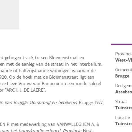
Provinci
cht gebogen tracé, tussen Bloemenstraat en
West-V
en met de aanleg van de straat, in het interbellum.
Gemeen
taande of halfvrijstaande woningen, waarvan de
Brugge
1920. Op de hoek met de Bloemenstraat ligt een
nze-Lieve-Vrouw van Banneux op een ronde sokkel
Deelgem
or "ARCH. J. DE LAERE".
Assebr
Straat
n van Brugge. Oorsprong en betekenis
, Brugge, 1977,
Tuinstr
Locatie
Tuinstr
REN P. met medewerking van VANWALLEGHEM A. &
s van het bouwkundig erfgoed, Provincie West-