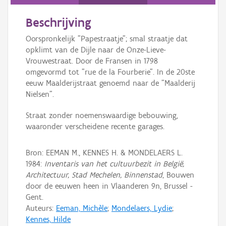
Persoon of collectief
Beschrijving
Downloads
Oorspronkelijk "Papestraatje"; smal straatje dat
Hergebruik
opklimt van de Dijle naar de Onze-Lieve-
Vrouwestraat. Door de Fransen in 1798
Aanmelden
omgevormd tot "rue de la Fourberie". In de 20ste
eeuw Maalderijstraat genoemd naar de "Maalderij
Nielsen".
Straat zonder noemenswaardige bebouwing,
waaronder verscheidene recente garages.
Bron: EEMAN M., KENNES H. & MONDELAERS L.
1984:
Inventaris van het cultuurbezit in België,
Architectuur, Stad Mechelen, Binnenstad
, Bouwen
door de eeuwen heen in Vlaanderen 9n, Brussel -
Gent.
Auteurs:
Eeman, Michèle
;
Mondelaers, Lydie
;
Kennes, Hilde