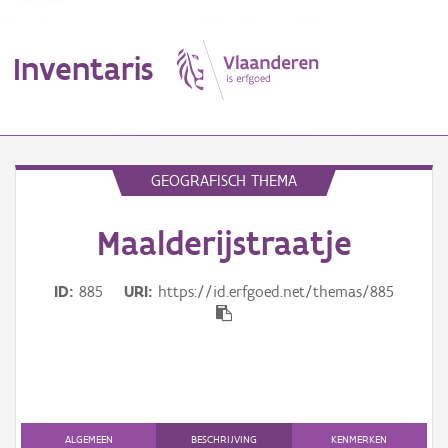
Inventaris
MENU
GEOGRAFISCH THEMA
Maalderijstraatje
Erfgoedobject
Aanduidingsobject
ID
885
URI
https://id.erfgoed.net/themas/885
Waarneming
Thema
Gebeurtenis
ALGEMEEN
BESCHRIJVING
KENMERKEN