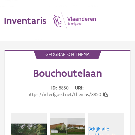
Inventaris
MENU
GEOGRAFISCH THEMA
Bouchoutelaan
Erfgoedobject
Aanduidingsobject
ID
8850
URI
https://id.erfgoed.net/themas/8850
Waarneming
Thema
Gebeurtenis
Bekijk alle