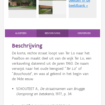
beelden in de
Persoon of collectief
beeldbank >
Downloads
Hergebruik
Aanmelden
ALGEMEEN
BESCHRIJVING
KENMERKEN
Beschrijving
De korte, rechte straat loopt van Ter Lo naar het
Paalbos en maakt deel uit van de wijk Ter Lo, een
verkaveling daterend uit de jaren 1960. De naam
verwijst naar het oude leengoed "
Ter Lo
" of
"
Bouchoute
", en was al gekend in het begin van
de 14de eeuw.
SCHOUTEET A.,
De straatnamen van Brugge.
Oorsprong en betekenis
, 1977, p. 34.