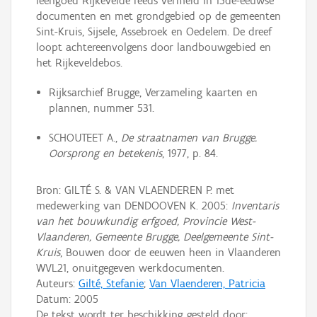
leengoed Rijkevelde reeds vermeld in 15de-eeuwse
documenten en met grondgebied op de gemeenten
Sint-Kruis, Sijsele, Assebroek en Oedelem. De dreef
loopt achtereenvolgens door landbouwgebied en
het Rijkeveldebos.
Rijksarchief Brugge, Verzameling kaarten en
plannen, nummer 531.
SCHOUTEET A.,
De straatnamen van Brugge.
Oorsprong en betekenis
, 1977, p. 84.
Bron: GILTÉ S. & VAN VLAENDEREN P. met
medewerking van DENDOOVEN K. 2005:
Inventaris
van het bouwkundig erfgoed, Provincie West-
Vlaanderen, Gemeente Brugge, Deelgemeente Sint-
Kruis
, Bouwen door de eeuwen heen in Vlaanderen
WVL21, onuitgegeven werkdocumenten.
Auteurs:
Gilté, Stefanie
;
Van Vlaenderen, Patricia
Datum:
2005
De tekst wordt ter beschikking gesteld door: