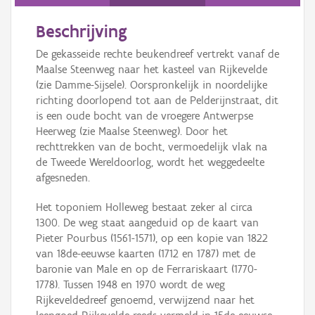
Persoon of collectief
Beschrijving
Downloads
De gekasseide rechte beukendreef vertrekt vanaf de
Hergebruik
Maalse Steenweg naar het kasteel van Rijkevelde
(zie Damme-Sijsele). Oorspronkelijk in noordelijke
Aanmelden
richting doorlopend tot aan de Pelderijnstraat, dit
is een oude bocht van de vroegere Antwerpse
Heerweg (zie Maalse Steenweg). Door het
rechttrekken van de bocht, vermoedelijk vlak na
de Tweede Wereldoorlog, wordt het weggedeelte
afgesneden.
Het toponiem Holleweg bestaat zeker al circa
1300. De weg staat aangeduid op de kaart van
Pieter Pourbus (1561-1571), op een kopie van 1822
van 18de-eeuwse kaarten (1712 en 1787) met de
baronie van Male en op de Ferrariskaart (1770-
1778). Tussen 1948 en 1970 wordt de weg
Rijkeveldedreef genoemd, verwijzend naar het