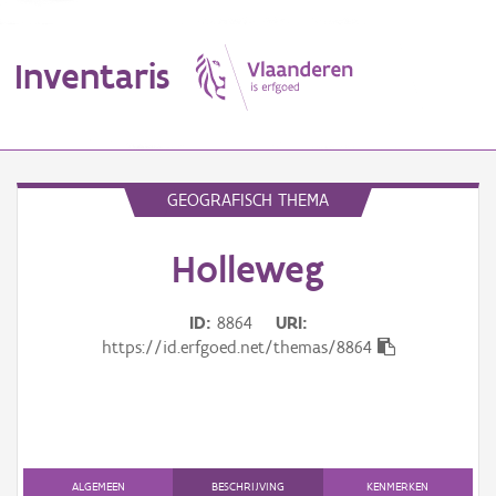
Inventaris
MENU
GEOGRAFISCH THEMA
Holleweg
Erfgoedobject
Aanduidingsobject
ID
8864
URI
https://id.erfgoed.net/themas/8864
Waarneming
Thema
Gebeurtenis
ALGEMEEN
BESCHRIJVING
KENMERKEN