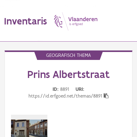
Inventaris
MENU
GEOGRAFISCH THEMA
Prins Albertstraat
Erfgoedobject
Aanduidingsobject
ID
8891
URI
https://id.erfgoed.net/themas/8891
Waarneming
Thema
Gebeurtenis