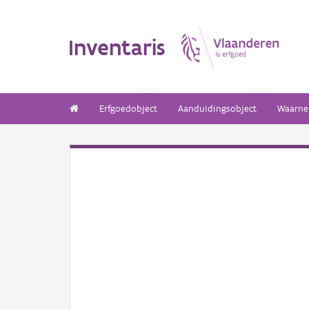
Inventaris
Erfgoedobject
Aanduidingsobject
Waarne