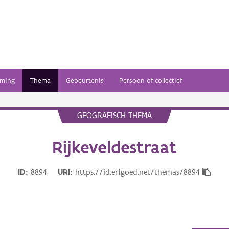
ming
Thema
Gebeurtenis
Persoon of collectief
GEOGRAFISCH THEMA
Rijkeveldestraat
ID
8894
URI
https://id.erfgoed.net/themas/8894