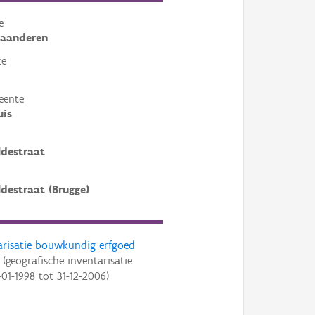
e
laanderen
te
eente
uis
ldestraat
ldestraat (Brugge)
arisatie bouwkundig erfgoed
(geografische inventarisatie:
-01-1998
tot
31-12-2006
)