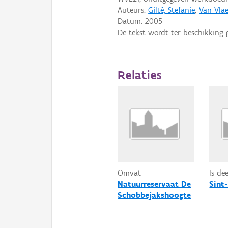
Auteurs:
Gilté, Stefanie
;
Van Vlae
Datum:
2005
De tekst wordt ter beschikking 
Relaties
Omvat
Is de
Natuurreservaat De
Sint
Schobbejakshoogte