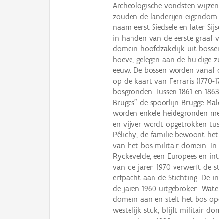
Archeologische vondsten wijzen
zouden de landerijen eigendom v
naam eerst Siedsele en later Sij
in handen van de eerste graaf v
domein hoofdzakelijk uit bosse
hoeve, gelegen aan de huidige z
eeuw. De bossen worden vanaf 
op de kaart van Ferraris (1770-1
bosgronden. Tussen 1861 en 1863
Bruges" de spoorlijn Brugge-Ma
worden enkele heidegronden me
en vijver wordt opgetrokken tus
Pélichy, de familie bewoont het 
van het bos militair domein. In 
Ryckevelde, een Europees en in
van de jaren 1970 verwerft de s
erfpacht aan de Stichting. De 
de jaren 1960 uitgebroken. Wate
domein aan en stelt het bos ope
westelijk stuk, blijft militair