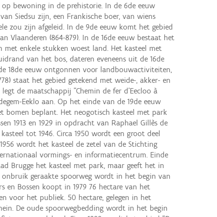
 op bewoning in de prehistorie. In de 6de eeuw
an Siedsu zijn, een Frankische boer, van wiens
sele zou zijn afgeleid. In de 9de eeuw komt het gebied
an Vlaanderen (864-879). In de 16de eeuw bestaat het
n met enkele stukken woest land. Het kasteel met
uidrand van het bos, dateren eveneens uit de 16de
de 18de eeuw ontgonnen voor landbouwactiviteiten,
778) staat het gebied getekend met weide-, akker- en
 legt de maatschappij "Chemin de fer d'Eecloo à
ldegem-Eeklo aan. Op het einde van de 19de eeuw
t bomen beplant. Het neogotisch kasteel met park
sen 1913 en 1929 in opdracht van Raphael Gillès de
kasteel tot 1946. Circa 1950 wordt een groot deel
1956 wordt het kasteel de zetel van de Stichting
ternationaal vormings- en informatiecentrum. Einde
tad Brugge het kasteel met park, maar geeft het in
in onbruik geraakte spoorweg wordt in het begin van
rs en Bossen koopt in 1979 76 hectare van het
n voor het publiek. 50 hectare, gelegen in het
 domein. De oude spoorwegbedding wordt in het begin