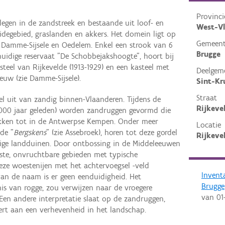
Provinci
legen in de zandstreek en bestaande uit loof- en
West-V
idegebied, graslanden en akkers. Het domein ligt op
Gemeen
 Damme-Sijsele en Oedelem. Enkel een strook van 6
Brugge
uidige reservaat "De Schobbejakshoogte", hoort bij
asteel van Rijkevelde (1913-1929) en een kasteel met
Deelgem
euw (zie Damme-Sijsele).
Sint-Kr
Straat
l uit van zandig binnen-Vlaanderen. Tijdens de
Rijkeve
10.000 jaar geleden) worden zandruggen gevormd die
ekken tot in de Antwerpse Kempen. Onder meer
Locatie
de "
Bergskens
" (zie Assebroek), horen tot deze gordel
Rijkeve
ige landduinen. Door ontbossing in de Middeleeuwen
te, onvruchtbare gebieden met typische
eze woestenijen met het achtervoegsel -veld
Invent
an de naam is er geen eenduidigheid. Het
Brugge
nis van rogge, zou verwijzen naar de vroegere
van
01
Een andere interpretatie slaat op de zandruggen,
ert aan een verhevenheid in het landschap.