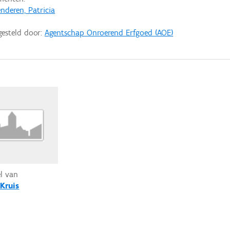
nderen, Patricia
gesteld door:
Agentschap Onroerend Erfgoed (AOE)
el van
-Kruis