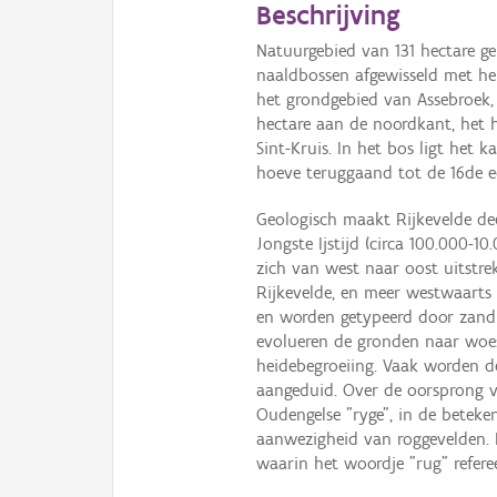
Beschrijving
Natuurgebied van 131 hectare ge
naaldbossen afgewisseld met he
het grondgebied van Assebroek,
hectare aan de noordkant, het h
Sint-Kruis. In het bos ligt het k
hoeve teruggaand tot de 16de e
Geologisch maakt Rijkevelde dee
Jongste Ijstijd (circa 100.000-
zich van west naar oost uitstr
Rijkevelde, en meer westwaarts 
en worden getypeerd door zand
evolueren de gronden naar woes
heidebegroeiing. Vaak worden d
aangeduid. Over de oorsprong v
Oudengelse "ryge", in de beteke
aanwezigheid van roggevelden. 
waarin het woordje "rug" refere