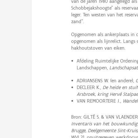
van de jaren 1980 aangelegd als
Schobbejakshoogte" als reservaa
leger. Ten westen van het reserv
zand".
Opgenomen als ankerplaats in de
opgenomen als lijnrelict. Langs
hakhoutstoven van eiken.
Afdeling Ruimtelijke Ordeni
Landschappen,
Landschapsat
ADRIANSENS W. (en andere),
G
DECLEER K.,
De heide en stui
Arsbroek, kring Hervé Stalpae
VAN REMOORTERE J.,
Wandel
Bron: GILTÉ S. & VAN VLAENDE
Inventaris van het bouwkundig 
Brugge, Deelgemeente Sint-Kruis
WVL21, onuitgegeven werkdocu