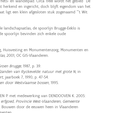
 fiets- en wandelpad. Circa 1988 wordt het gebied "De
t herkend en ingericht, doch blijft eigendom van het
aat ligt een klein afgesloten stuk zogenaamd "'t Wit
 landschapsatlas, de spoorlijn Brugge-Eeklo is
 de spoorlijn bevinden zich enkele oude
ng, Huisvesting en Monumentenzorg, Monumenten en
las
, 2001, OC GIS-Vlaanderen.
roen Brugge
, 1987, p. 39.
fzanden van Ryckevelde: natuur met grote N
, in
rt
, jaarboek 7, 1990, p. 47-54.
en door Westvlaamse bossen
, 1995.
REN P. met medewerking van DENDOOVEN K. 2005:
erfgoed, Provincie West-Vlaanderen, Gemeente
, Bouwen door de eeuwen heen in Vlaanderen
menten.