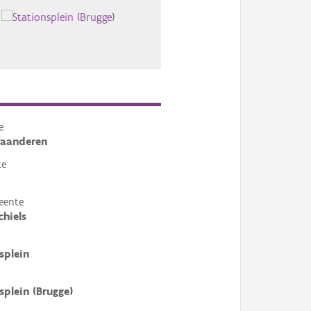
e
laanderen
te
eente
chiels
splein
splein (Brugge)