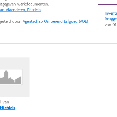
uitgegeven werkdocumenten.
an Vlaenderen, Patricia
Invent
Brugge
gesteld door:
Agentschap Onroerend Erfgoed (AOE)
van
01
el van
-Michiels