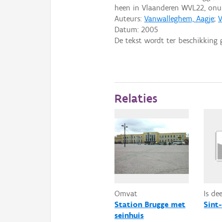
heen in Vlaanderen WVL22, on
Auteurs:
Vanwalleghem, Aagje
;
V
Datum:
2005
De tekst wordt ter beschikking 
Relaties
Omvat
Is de
Station Brugge met
Sint
seinhuis