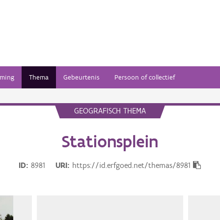
ming
Thema
Gebeurtenis
Persoon of collectief
GEOGRAFISCH THEMA
Stationsplein
ID
8981
URI
https://id.erfgoed.net/themas/8981