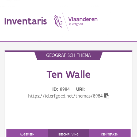
Inventaris
MENU
GEOGRAFISCH THEMA
Ten Walle
Erfgoedobject
Aanduidingsobject
ID
8984
URI
https://id.erfgoed.net/themas/8984
Waarneming
Thema
Gebeurtenis
ALGEMEEN
BESCHRIJVING
KENMERKEN