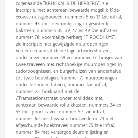
zogenaamde "KRUISKALSIJDE HERBERG", zie
inscriptie, met achteraan bewaarde mogelijk 19de-
eeuwse nutsgebouwen; nummers 5 en 17 (zie infra);
nummer 43: met deuromlijsting in gesinterde
baksteen; nummers 35, 39, 47 en 49 (zie infra) en
nummer 78: voormalige herberg "'T ROODHUYS",
zie inscriptie met gewijzigde muuropeningen.
Verder een aantal kleine lage arbeidershuizen,
onder meer nummer 69 en nummer 77: huisjes van
twee traveeën met rechthoekige muuropeningen in
tudorboognissen, en burgerhuizen van anderhalve
tot twee bouwlagen. Nummer 7: muuropeningen
onder betonnen lateien; nummer (zie infra);
nummer 22: hoekpand met de
/Tramstationsstraat onder schilddak met
achteraan bewaarde rolluikkasten; nummers 34 en
55 met poorttravee; nummer 59 (zie infra);
nummer 62 met bewaard houtwerk; nr. 74 met
afgeschuinde hoektravee; nummer 75 (zie infra);
nummer 84 met verzorgde deuromlijsting en