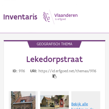
Inventaris
MENU
GEOGRAFISCH THEMA
Lekedorpstraat
Erfgoedobject
Aanduidingsobject
ID
9116
URI
https://id.erfgoed.net/themas/9116
Waarneming
Thema
Gebeurtenis
Bekijk alle