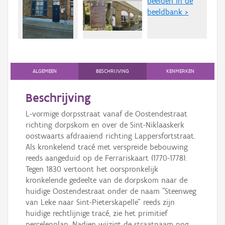
beelden in de
Persoon of collectief
beeldbank >
Downloads
Hergebruik
Aanmelden
ALGEMEEN
BESCHRIJVING
KENMERKEN
Beschrijving
L-vormige dorpsstraat vanaf de Oostendestraat
richting dorpskom en over de Sint-Niklaaskerk
oostwaarts afdraaiend richting Lappersfortstraat.
Als kronkelend tracé met verspreide bebouwing
reeds aangeduid op de Ferrariskaart (1770-1778).
Tegen 1830 vertoont het oorspronkelijk
kronkelende gedeelte van de dorpskom naar de
huidige Oostendestraat onder de naam "Steenweg
van Leke naar Sint-Pieterskapelle" reeds zijn
huidige rechtlijnige tracé, zie het primitief
percelenplan. Nadien wijzigt de straatnaam nog