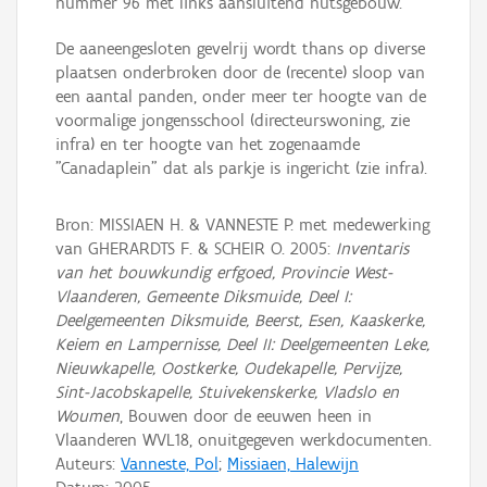
nummer 96 met links aansluitend nutsgebouw.
De aaneengesloten gevelrij wordt thans op diverse
plaatsen onderbroken door de (recente) sloop van
een aantal panden, onder meer ter hoogte van de
voormalige jongensschool (directeurswoning, zie
infra) en ter hoogte van het zogenaamde
"Canadaplein" dat als parkje is ingericht (zie infra).
Bron: MISSIAEN H. & VANNESTE P. met medewerking
van GHERARDTS F. & SCHEIR O. 2005:
Inventaris
van het bouwkundig erfgoed, Provincie West-
Vlaanderen, Gemeente Diksmuide, Deel I:
Deelgemeenten Diksmuide, Beerst, Esen, Kaaskerke,
Keiem en Lampernisse, Deel II: Deelgemeenten Leke,
Nieuwkapelle, Oostkerke, Oudekapelle, Pervijze,
Sint-Jacobskapelle, Stuivekenskerke, Vladslo en
Woumen
, Bouwen door de eeuwen heen in
Vlaanderen WVL18, onuitgegeven werkdocumenten.
Auteurs:
Vanneste, Pol
;
Missiaen, Halewijn