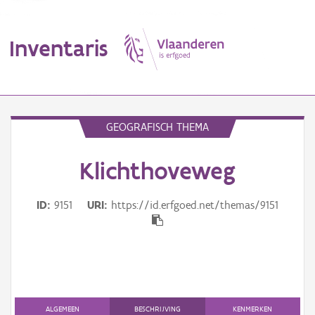
Inventaris
MENU
GEOGRAFISCH THEMA
Klichthoveweg
Erfgoedobject
Aanduidingsobject
ID
9151
URI
https://id.erfgoed.net/themas/9151
Waarneming
Thema
Gebeurtenis
ALGEMEEN
BESCHRIJVING
KENMERKEN