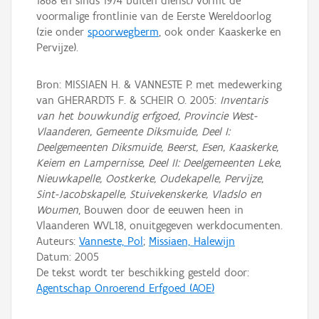
1868 en sinds 1974 buiten dienst) vormt de
voormalige frontlinie van de Eerste Wereldoorlog
(zie onder
spoorwegberm
, ook onder Kaaskerke en
Pervijze).
Bron: MISSIAEN H. & VANNESTE P. met medewerking
van GHERARDTS F. & SCHEIR O. 2005:
Inventaris
van het bouwkundig erfgoed, Provincie West-
Vlaanderen, Gemeente Diksmuide, Deel I:
Deelgemeenten Diksmuide, Beerst, Esen, Kaaskerke,
Keiem en Lampernisse, Deel II: Deelgemeenten Leke,
Nieuwkapelle, Oostkerke, Oudekapelle, Pervijze,
Sint-Jacobskapelle, Stuivekenskerke, Vladslo en
Woumen
, Bouwen door de eeuwen heen in
Vlaanderen WVL18, onuitgegeven werkdocumenten.
Auteurs:
Vanneste, Pol
;
Missiaen, Halewijn
Datum:
2005
De tekst wordt ter beschikking gesteld door:
Agentschap Onroerend Erfgoed (AOE)