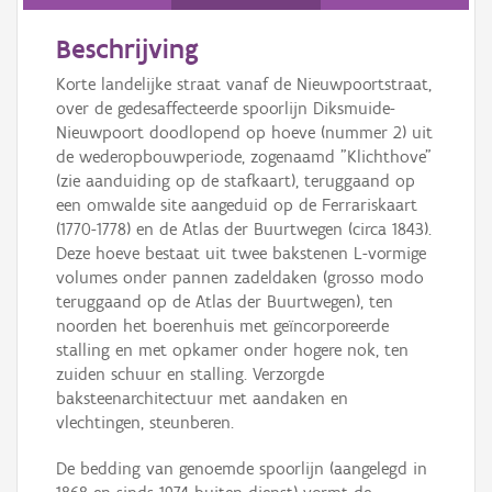
Persoon of collectief
Beschrijving
Downloads
Korte landelijke straat vanaf de Nieuwpoortstraat,
Hergebruik
over de gedesaffecteerde spoorlijn Diksmuide-
Nieuwpoort doodlopend op hoeve (nummer 2) uit
Aanmelden
de wederopbouwperiode, zogenaamd "Klichthove"
(zie aanduiding op de stafkaart), teruggaand op
een omwalde site aangeduid op de Ferrariskaart
(1770-1778) en de Atlas der Buurtwegen (circa 1843).
Deze hoeve bestaat uit twee bakstenen L-vormige
volumes onder pannen zadeldaken (grosso modo
teruggaand op de Atlas der Buurtwegen), ten
noorden het boerenhuis met geïncorporeerde
stalling en met opkamer onder hogere nok, ten
zuiden schuur en stalling. Verzorgde
baksteenarchitectuur met aandaken en
vlechtingen, steunberen.
De bedding van genoemde spoorlijn (aangelegd in