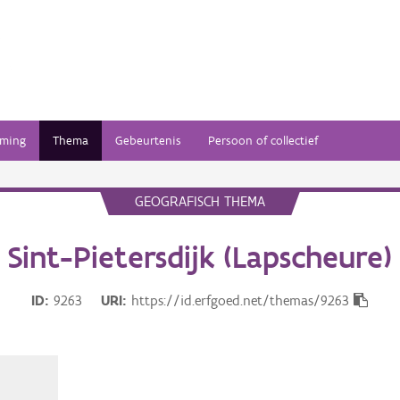
ming
Thema
Gebeurtenis
Persoon of collectief
GEOGRAFISCH THEMA
Sint-Pietersdijk (Lapscheure)
ID
9263
URI
https://id.erfgoed.net/themas/9263