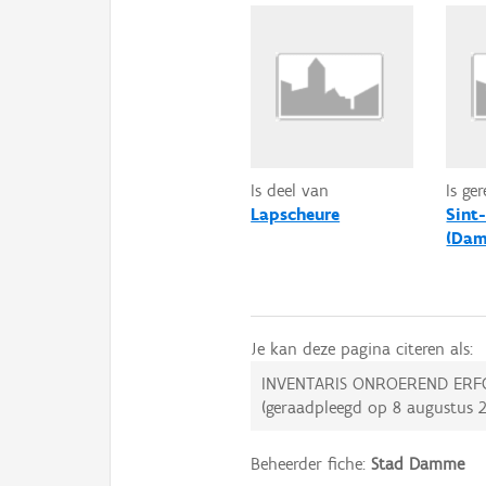
Is deel van
Is ge
Lapscheure
Sint
(Da
Je kan deze pagina citeren als:
INVENTARIS ONROEREND ERF
(geraadpleegd op
8 augustus 
Beheerder fiche:
Stad Damme