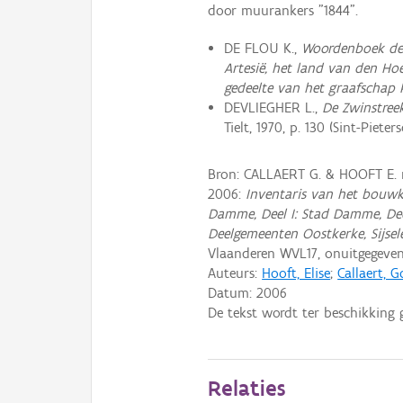
door muurankers "1844".
DE FLOU K.,
Woordenboek der
Artesië, het land van den Ho
gedeelte van het graafschap
DEVLIEGHER L.,
De Zwinstree
Tielt, 1970, p. 130 (Sint-Pieters
Bron: CALLAERT G. & HOOFT E.
2006:
Inventaris van het bouwk
Damme, Deel I: Stad Damme, Dee
Deelgemeenten Oostkerke, Sijsel
Vlaanderen WVL17, onuitgegev
Auteurs:
Hooft, Elise
;
Callaert, 
Datum:
2006
De tekst wordt ter beschikking 
Relaties