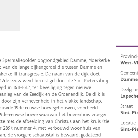
Provinci
 de Spermaliepolder opgrondgebied Damme, Moerkerke
West-V
t van de lange dijkengordel die tussen Damme en
Gemeen
kerke III-transgressie. De naam van de dijk doet
Damme
12de eeuw werd bekostigd door de Sint-Pietersabdij
gd in 1611-1612, ter beveiliging tegen nieuwe
Deelgem
nleg van de Zeedijk en de Groenendijk. De dijk is
Lapsch
 door zijn verhevenheid in het vlakke landschap.
Straat
rbouwde 19de-eeuwse hoevegebouwen, voorbeeld
Sint-Pi
19de-eeuwse hoeve waarvan het boerenhuis vroeger
tte met de afbeelding van Christus aan het kruis (zie
Locatie
r 289); nummer 4, met verbouwd woonhuis van
Sint-Pi
an, de vroegere schaapstal is bewaard, gedateerd