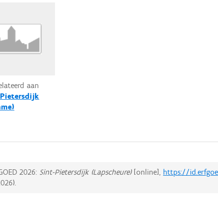
relateerd aan
-Pietersdijk
mme)
GOED 2026:
Sint-Pietersdijk (Lapscheure)
[online],
https://id.erfg
2026
).