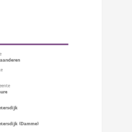
e
laanderen
te
eente
eure
etersdijk
etersdijk (Damme)