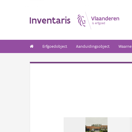
Inventaris
Erfgoedobject
Aanduidingsobject
Waarne