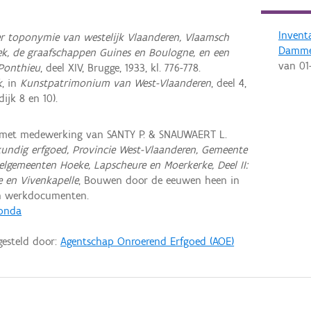
Invent
 toponymie van westelijk Vlaanderen, Vlaamsch
Damm
ek, de graafschappen Guines en Boulogne, en een
van
01
 Ponthieu
, deel XIV, Brugge, 1933, kl. 776-778.
k
, in
Kunstpatrimonium van West-Vlaanderen
, deel 4,
dijk 8 en 10).
 met medewerking van SANTY P. & SNAUWAERT L.
undig erfgoed, Provincie West-Vlaanderen, Gemeente
lgemeenten Hoeke, Lapscheure en Moerkerke, Deel II:
e en Vivenkapelle
, Bouwen door de eeuwen heen in
en werkdocumenten.
Gonda
gesteld door:
Agentschap Onroerend Erfgoed (AOE)