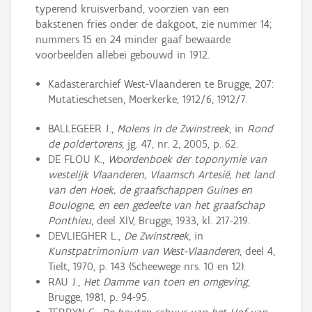
typerend kruisverband, voorzien van een
bakstenen fries onder de dakgoot, zie nummer 14;
nummers 15 en 24 minder gaaf bewaarde
voorbeelden allebei gebouwd in 1912.
Kadasterarchief West-Vlaanderen te Brugge, 207:
Mutatieschetsen, Moerkerke, 1912/6, 1912/7.
BALLEGEER J.,
Molens in de Zwinstreek
, in
Rond
de poldertorens
, jg. 47, nr. 2, 2005, p. 62.
DE FLOU K.,
Woordenboek der toponymie van
westelijk Vlaanderen, Vlaamsch Artesië, het land
van den Hoek, de graafschappen Guines en
Boulogne, en een gedeelte van het graafschap
Ponthieu
, deel XIV, Brugge, 1933, kl. 217-219.
DEVLIEGHER L.,
De Zwinstreek
, in
Kunstpatrimonium van West-Vlaanderen
, deel 4,
Tielt, 1970, p. 143 (Scheewege nrs. 10 en 12).
RAU J.,
Het Damme van toen en omgeving
,
Brugge, 1981, p. 94-95.