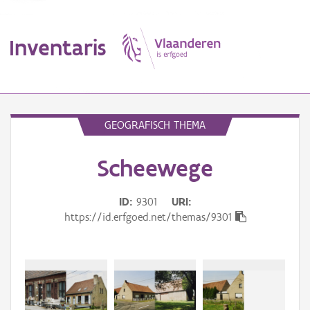
Inventaris
MENU
GEOGRAFISCH THEMA
Scheewege
Erfgoedobject
Aanduidingsobject
ID
9301
URI
https://id.erfgoed.net/themas/9301
Waarneming
Thema
Gebeurtenis
Beki