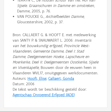
TERRYN C.,
De houten schuur van het Hof van
Sijsele. Graanschuren in Damme en omstreken
,
Damme, 2005, p. 76.
VAN POUCKE G.,
Archiefbeelden Damme
,
Gloucestershire, 2002, p. 37.
Bron: CALLAERT G. & HOOFT E. met medewerking
van SANTY P. & SNAUWAERT L. 2006:
Inventaris
van het bouwkundig erfgoed, Provincie West-
Vlaanderen, Gemeente Damme, Deel I: Stad
Damme, Deelgemeenten Hoeke, Lapscheure en
Moerkerke, Deel II: Deelgemeenten Oostkerke, Sijsele
en Vivenkapelle
, Bouwen door de eeuwen heen in
Vlaanderen WVL17, onuitgegeven werkdocumenten.
Auteurs:
Hooft, Elise
;
Callaert, Gonda
Datum:
2006
De tekst wordt ter beschikking gesteld door:
Agentschap Onroerend Erfgoed (AOE)