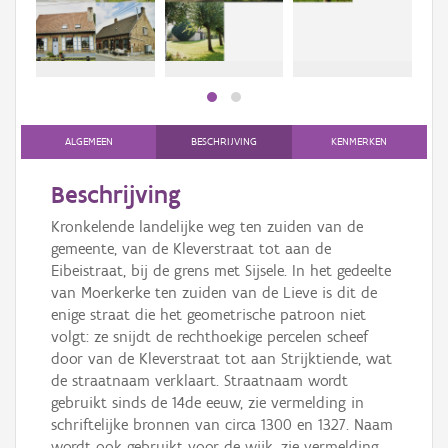
bee
Persoon of collectief
bee
Downloads
Hergebruik
Aanmelden
ALGEMEEN
BESCHRIJVING
KENMERKEN
Beschrijving
Kronkelende landelijke weg ten zuiden van de
gemeente, van de Kleverstraat tot aan de
Eibeistraat, bij de grens met Sijsele. In het gedeelte
van Moerkerke ten zuiden van de Lieve is dit de
enige straat die het geometrische patroon niet
volgt: ze snijdt de rechthoekige percelen scheef
door van de Kleverstraat tot aan Strijktiende, wat
de straatnaam verklaart. Straatnaam wordt
gebruikt sinds de 14de eeuw, zie vermelding in
schriftelijke bronnen van circa 1300 en 1327. Naam
wordt ook gebruikt voor de wijk, zie vermelding