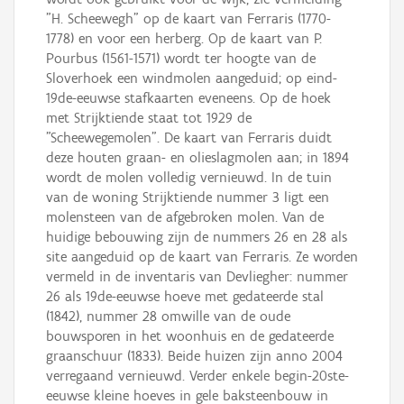
"H. Scheewegh" op de kaart van Ferraris (1770-
1778) en voor een herberg. Op de kaart van P.
Pourbus (1561-1571) wordt ter hoogte van de
Sloverhoek een windmolen aangeduid; op eind-
19de-eeuwse stafkaarten eveneens. Op de hoek
met Strijktiende staat tot 1929 de
"Scheewegemolen". De kaart van Ferraris duidt
deze houten graan- en olieslagmolen aan; in 1894
wordt de molen volledig vernieuwd. In de tuin
van de woning Strijktiende nummer 3 ligt een
molensteen van de afgebroken molen. Van de
huidige bebouwing zijn de nummers 26 en 28 als
site aangeduid op de kaart van Ferraris. Ze worden
vermeld in de inventaris van Devliegher: nummer
26 als 19de-eeuwse hoeve met gedateerde stal
(1842), nummer 28 omwille van de oude
bouwsporen in het woonhuis en de gedateerde
graanschuur (1833). Beide huizen zijn anno 2004
verregaand vernieuwd. Verder enkele begin-20ste-
eeuwse kleine hoeves in gele baksteenbouw in