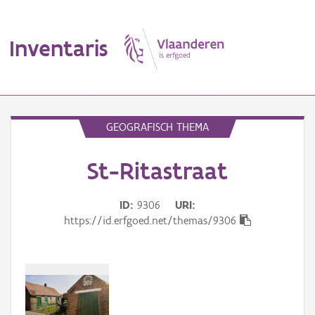
Inventaris
MENU
GEOGRAFISCH THEMA
St-Ritastraat
Erfgoedobject
Aanduidingsobject
ID
9306
URI
https://id.erfgoed.net/themas/9306
Waarneming
Thema
Gebeurtenis