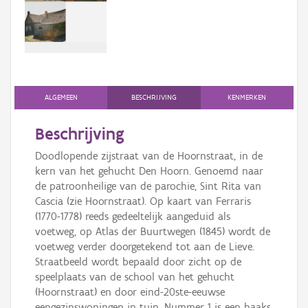
Persoon of collectief
Downloads
Hergebruik
Aanmelden
ALGEMEEN
BESCHRIJVING
KENMERKEN
Beschrijving
Doodlopende zijstraat van de Hoornstraat, in de
kern van het gehucht Den Hoorn. Genoemd naar
de patroonheilige van de parochie, Sint Rita van
Cascia (zie Hoornstraat). Op kaart van Ferraris
(1770-1778) reeds gedeeltelijk aangeduid als
voetweg, op Atlas der Buurtwegen (1845) wordt de
voetweg verder doorgetekend tot aan de Lieve.
Straatbeeld wordt bepaald door zicht op de
speelplaats van de school van het gehucht
(Hoornstraat) en door eind-20ste-eeuwse
eengezinswoningen in tuin. Nummer 1 is een haaks